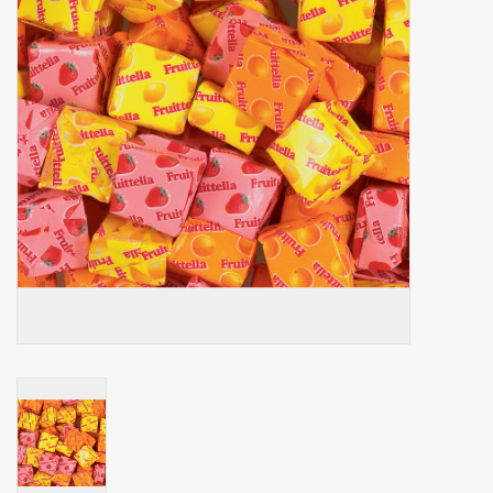
Botanicals
Bonbons pour la bonbonnière
Rouleaux de caisse thermiques
Produits d'hygiène
Cadeaux d'entreprise
Machines à café
Matériel d'emballage
Fournitures de bureau