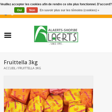
Veuillez accepter les cookies afin de rendre ce site plus fonctionnel. D'accord?
Oui
Non
En savoir plus sur les témoins (cookies) »
0 Articles - €0,00
Accueil
Nouveautés
Promotions
Fruittella 3kg
Biscuits pour le café
ACCUEIL
/
FRUITTELLA 3KG
Confiserie
Boissons
Biscuits apéritifs / Snacks salés