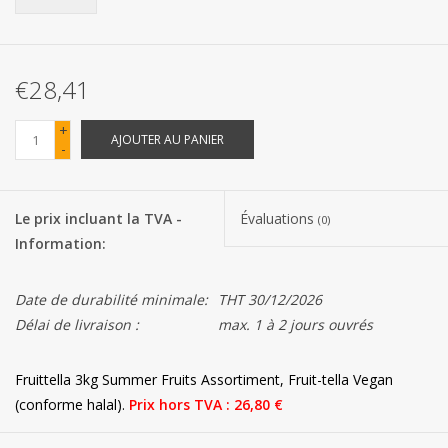
Les batteries
€28,41
Produits Covid-19
+
AJOUTER AU PANIER
-
Confiserie Saint-Nicolas
Bonbons de carnaval
Le prix incluant la TVA -
Évaluations
(0)
Information:
Cadeaux de Pâques
Date de durabilité minimale:
THT 30/12/2026
Marques
Délai de livraison :
max. 1 à 2 jours ouvrés
Fruittella 3kg Summer Fruits Assortiment, Fruit-tella Vegan
(conforme halal).
Prix ​​hors TVA : 26,80 €
Vous trouverez également des alternatives intéressantes