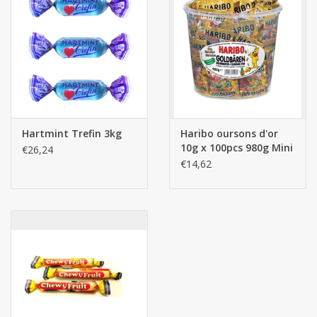
Hartmint Trefin 3kg
Haribo oursons d'or
10g x 100pcs 980g Mini
€26,24
Sachets
€14,62