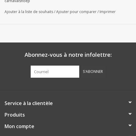
carnavalsnoep
Official dealer BENELUX.
Ajouter à la liste de souhaits
/
Ajouter pour comparer
/
Imprimer
Abonnez-vous à notre infolettre:
S'ABONNER
Service à la clientèle
Produits
Mon compte