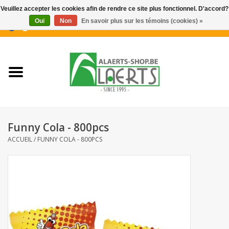
Veuillez accepter les cookies afin de rendre ce site plus fonctionnel. D'accord?
Oui
Non
En savoir plus sur les témoins (cookies) »
0 Articles - €0,00
Accueil
Nouveautés
Promotions
Funny Cola - 800pcs
Biscuits pour le café
ACCUEIL
/
FUNNY COLA - 800PCS
Confiserie
Boissons
Biscuits apéritifs / Snacks salés