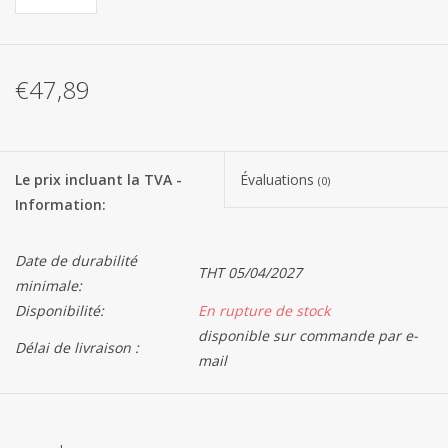
Les batteries
€47,89
Produits Covid-19
Confiserie Saint-Nicolas
Le prix incluant la TVA -
Évaluations
(0)
Information:
Bonbons de carnaval
Date de durabilité
Cadeaux de Pâques
THT 05/04/2027
minimale:
Disponibilité:
En rupture de stock
Marques
disponible sur commande par e-
Délai de livraison :
mail
Funny Cola - 800pcs x 6,8g (8 sachets de 100pcs)
Prix hors TVA : 45,18 € ou
0,056 € par pièce