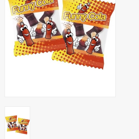
Botanicals
Bonbons pour la bonbonnière
Rouleaux de caisse thermiques
Produits d'hygiène
Cadeaux d'entreprise
Machines à café
Matériel d'emballage
Fournitures de bureau