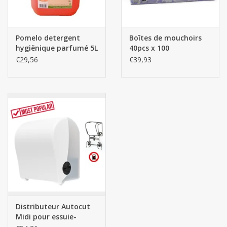
Pomelo detergent
Boîtes de mouchoirs
hygiënique parfumé 5L
40pcs x 100
€29,56
€39,93
Distributeur Autocut
Midi pour essuie-
mains en rouleau -