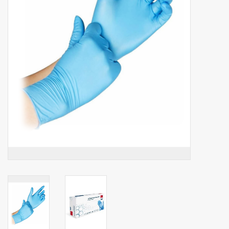
Botanicals
Bonbons pour la bonbonnière
Rouleaux de caisse thermiques
Produits d'hygiène
Cadeaux d'entreprise
Machines à café
Matériel d'emballage
Fournitures de bureau