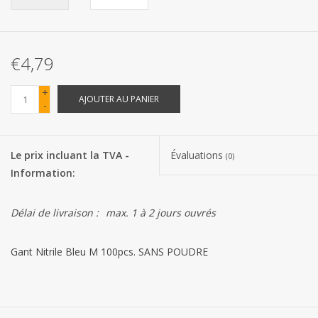
Les batteries
€4,79
Produits Covid-19
+
AJOUTER AU PANIER
-
Confiserie Saint-Nicolas
Bonbons de carnaval
Le prix incluant la TVA -
Évaluations
(0)
Information:
Cadeaux de Pâques
Délai de livraison :
max. 1 à 2 jours ouvrés
Marques
Gant Nitrile Bleu M 100pcs. SANS POUDRE