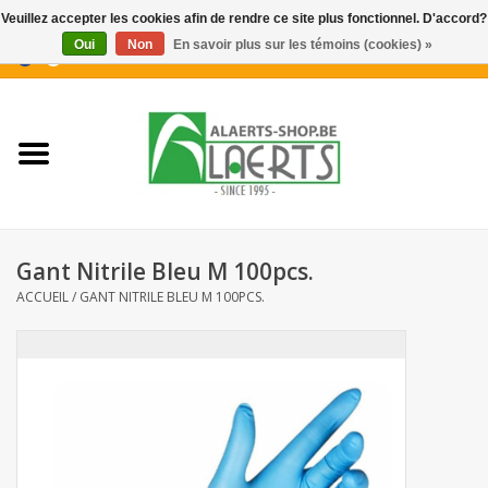
Veuillez accepter les cookies afin de rendre ce site plus fonctionnel. D'accord?
Oui
Non
En savoir plus sur les témoins (cookies) »
0 Articles - €0,00
Accueil
Nouveautés
Promotions
Gant Nitrile Bleu M 100pcs.
Biscuits pour le café
ACCUEIL
/
GANT NITRILE BLEU M 100PCS.
Confiserie
Boissons
Biscuits apéritifs / Snacks salés