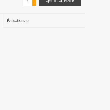
AJOUTER AU PANIER
-
Évaluations
(0)