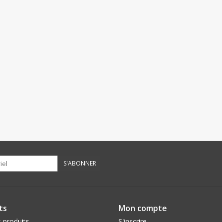
S'ABONNER
ts
Mon compte
 produits
S'inscrire