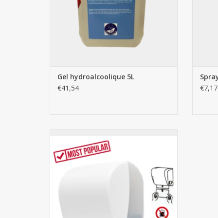
Gel hydroalcoolique 5L
Spray
€41,54
€7,17
Distributeur Autocut Midi pour essuie-
mains en rouleau - Blanc
AJOUTER AU PANIER