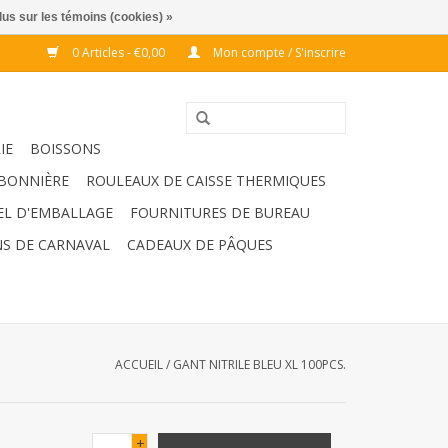
lus sur les témoins (cookies) »
0 Articles - €0,00
Mon compte / S'inscrire
IE
BOISSONS
BONNIÈRE
ROULEAUX DE CAISSE THERMIQUES
EL D'EMBALLAGE
FOURNITURES DE BUREAU
S DE CARNAVAL
CADEAUX DE PÂQUES
ACCUEIL
/
GANT NITRILE BLEU XL 100PCS.
+