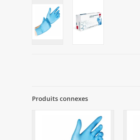
Produits connexes
Gant Nitrile Bleu M 100pcs.
AJOUTER AU PANIER