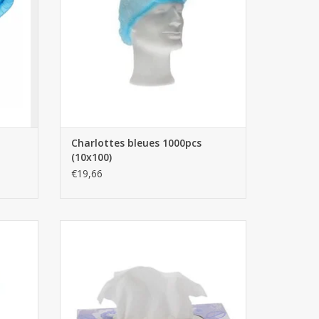
Charlottes bleues 1000pcs
(10x100)
€19,66
fumé 5L
Boîtes de mouchoirs 40pcs x 100
AJOUTER AU PANIER