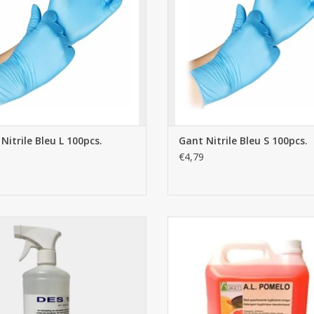
Nitrile Bleu L 100pcs.
Gant Nitrile Bleu S 100pcs.
€4,79
pray Désinfectant DES 124 - 1L
Pomelo detergent hygiënique par
AJOUTER AU PANIER
AJOUTER AU PANIER