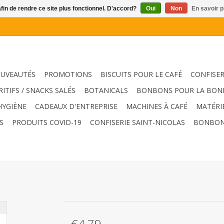
afin de rendre ce site plus fonctionnel. D'accord?
Oui
Non
En savoir p
UVEAUTÉS
PROMOTIONS
BISCUITS POUR LE CAFÉ
CONFISER
RITIFS / SNACKS SALÉS
BOTANICALS
BONBONS POUR LA BON
HYGIÈNE
CADEAUX D'ENTREPRISE
MACHINES À CAFÉ
MATÉRI
S
PRODUITS COVID-19
CONFISERIE SAINT-NICOLAS
BONBON
€4,79