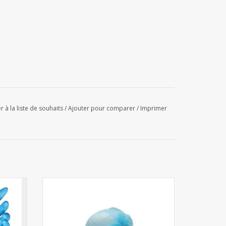
r à la liste de souhaits
/
Ajouter pour comparer
/
Imprimer
Charlottes bleues 1000pcs (10x100)
AJOUTER AU PANIER