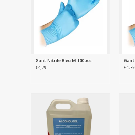
Gant Nitrile Bleu M 100pcs.
Gant 
€4,79
€4,79
Gel hydroalcoolique 5L
S
AJOUTER AU PANIER