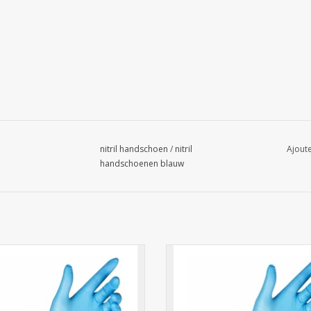
nitril handschoen
/
nitril
Ajoute
handschoenen blauw
Gant Nitrile Bleu L 100pcs.
Gant Nitrile Bleu S 100pcs.
AJOUTER AU PANIER
AJOUTER AU PANIER