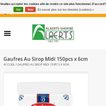
Veuillez accepter les cookies afin de rendre ce site plus fonctionnel. D'accord?
Oui
Non
En savoir plus sur les témoins (cookies) »
0 Articles - €0,00
Accueil
Nouveautés
Promotions
Gaufres Au Sirop Midi 150pcs x 6cm
Biscuits pour le café
ACCUEIL
/
GAUFRES AU SIROP MIDI 150PCS X 6CM
Confiserie
Boissons
Biscuits apéritifs / Snacks salés