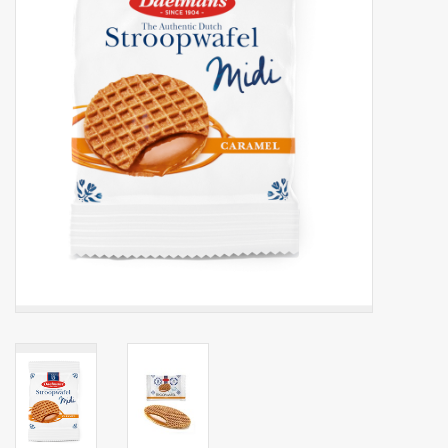
Botanicals
Bonbons pour la bonbonnière
Rouleaux de caisse thermiques
Produits d'hygiène
Cadeaux d'entreprise
Machines à café
Matériel d'emballage
Fournitures de bureau