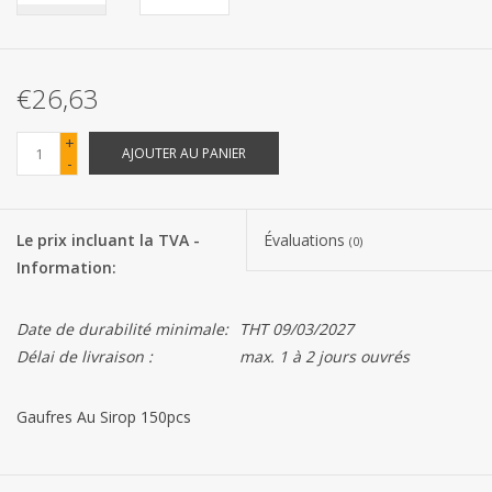
Les batteries
€26,63
Produits Covid-19
+
AJOUTER AU PANIER
-
Confiserie Saint-Nicolas
Bonbons de carnaval
Le prix incluant la TVA -
Évaluations
(0)
Information:
Cadeaux de Pâques
Date de durabilité minimale:
THT 09/03/2027
Marques
Délai de livraison :
max. 1 à 2 jours ouvrés
Gaufres Au Sirop 150pcs