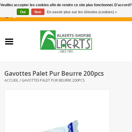
Veuillez accepter les cookies afin de rendre ce site plus fonctionnel. D'accord?
Oui
Non
En savoir plus sur les témoins (cookies) »
0 Articles - €0,00
Accueil
Nouveautés
Promotions
Gavottes Palet Pur Beurre 200pcs
Biscuits pour le café
ACCUEIL
/
GAVOTTES PALET PUR BEURRE 200PCS
Confiserie
Boissons
Biscuits apéritifs / Snacks salés