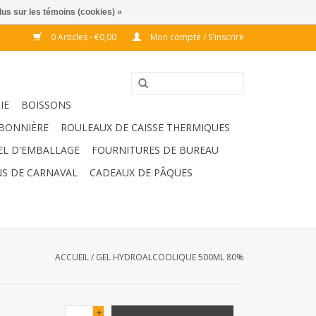
lus sur les témoins (cookies) »
0 Articles - €0,00
Mon compte / S'inscrire
IE
BOISSONS
BONNIÈRE
ROULEAUX DE CAISSE THERMIQUES
EL D'EMBALLAGE
FOURNITURES DE BUREAU
S DE CARNAVAL
CADEAUX DE PÂQUES
ACCUEIL
/
GEL HYDROALCOOLIQUE 500ML 80%
+