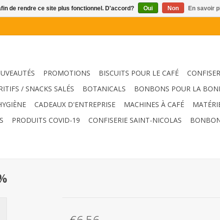
afin de rendre ce site plus fonctionnel. D'accord?
Oui
Non
En savoir p
UVEAUTÉS
PROMOTIONS
BISCUITS POUR LE CAFÉ
CONFISER
RITIFS / SNACKS SALÉS
BOTANICALS
BONBONS POUR LA BON
HYGIÈNE
CADEAUX D'ENTREPRISE
MACHINES À CAFÉ
MATÉRI
S
PRODUITS COVID-19
CONFISERIE SAINT-NICOLAS
BONBON
0%
€6,56