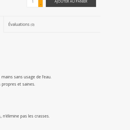
AJOUTER AU PANIER
-
Évaluations
(0)
s mains sans usage de l’eau.
s propres et saines.
 n’élimine pas les crasses.