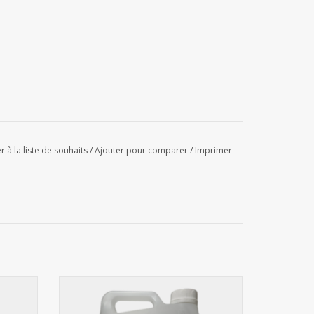
r à la liste de souhaits
/
Ajouter pour comparer
/
Imprimer
1L
Désinfectant DES 124 - 5L (sans
vaporisateur)