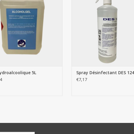
ydroalcoolique 5L
Spray Désinfectant DES 124
4
€7,17