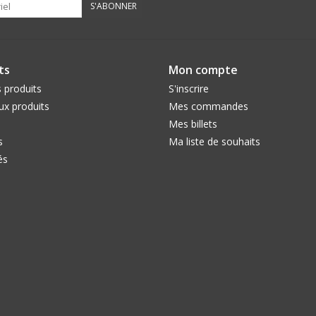
S'ABONNER
ts
Mon compte
 produits
S'inscrire
x produits
Mes commandes
Mes billets
s
Ma liste de souhaits
és