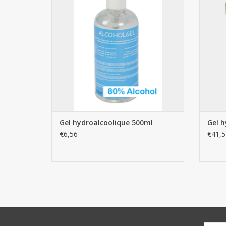
AJOUTER AU PANIER
Gel hydroalcoolique 500ml
Gel h
€6,56
€41,5