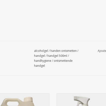
alcoholgel
/
handen ontsmetten
/
Ajoute
handgel
/
handgel 500ml
/
handhygiene
/
ontsmettende
handgel
Gel hydroalcoolique 5L
Spray Désinfectant DES 124 - 
AJOUTER AU PANIER
AJOUTER AU PANIER