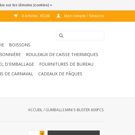
lus sur les témoins (cookies) »
0 Articles - €0,00
Mon compte / S'inscrire
IE
BOISSONS
BONNIÈRE
ROULEAUX DE CAISSE THERMIQUES
EL D'EMBALLAGE
FOURNITURES DE BUREAU
S DE CARNAVAL
CADEAUX DE PÂQUES
ACCUEIL
/
GUMBALLS MINI 5-BLISTER 600PCS.
+