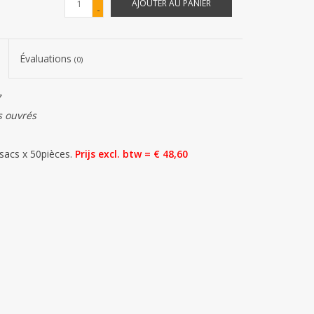
AJOUTER AU PANIER
-
Évaluations
(0)
7
s ouvrés
2sacs x 50pièces.
Prijs excl. btw = € 48,60