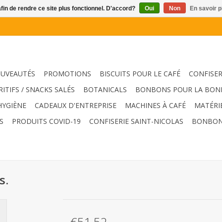
afin de rendre ce site plus fonctionnel. D'accord?
Oui
Non
En savoir p
UVEAUTÉS
PROMOTIONS
BISCUITS POUR LE CAFÉ
CONFISER
RITIFS / SNACKS SALÉS
BOTANICALS
BONBONS POUR LA BON
HYGIÈNE
CADEAUX D'ENTREPRISE
MACHINES À CAFÉ
MATÉRI
S
PRODUITS COVID-19
CONFISERIE SAINT-NICOLAS
BONBON
s.
€51,52