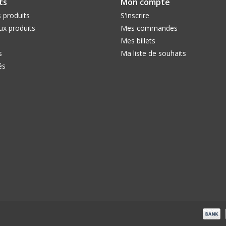
ts
Mon compte
 produits
S'inscrire
x produits
Mes commandes
Mes billets
s
Ma liste de souhaits
és