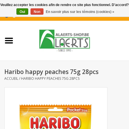
Veuillez accepter les cookies afin de rendre ce site plus fonctionnel. D'accord?
Oui
Non
En savoir plus sur les témoins (cookies) »
0 Articles - €0,00
Accueil
Nouveautés
Promotions
Haribo happy peaches 75g 28pcs
Biscuits pour le café
ACCUEIL
/
HARIBO HAPPY PEACHES 75G 28PCS
Confiserie
Boissons
Biscuits apéritifs / Snacks salés