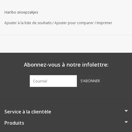
Haribo snoepzakjes
Ajouter à la liste de souhaits
/
Ajouter pour comparer
/
Imprimer
Abonnez-vous à notre infolettre:
S'ABONNER
Service à la clientèle
Produits