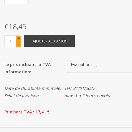
Les batteries
€18,45
Produits Covid-19
+
AJOUTER AU PANIER
-
Confiserie Saint-Nicolas
Bonbons de carnaval
Le prix incluant la TVA -
Évaluations
(0)
Information:
Cadeaux de Pâques
Date de durabilité minimale:
THT 31/01/2027
Marques
Délai de livraison :
max. 1 à 2 jours ouvrés
Prix ​​hors TVA : 17,41 €