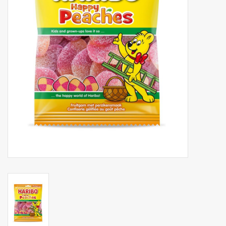
Botanicals
Bonbons pour la bonbonnière
Rouleaux de caisse thermiques
Produits d'hygiène
Cadeaux d'entreprise
Machines à café
Matériel d'emballage
Fournitures de bureau