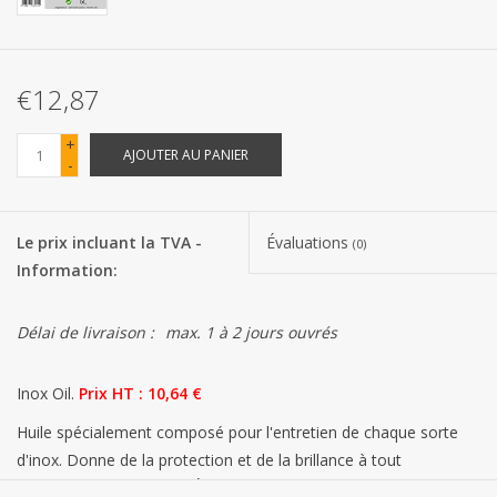
Les batteries
€12,87
Produits Covid-19
+
AJOUTER AU PANIER
-
Confiserie Saint-Nicolas
Bonbons de carnaval
Le prix incluant la TVA -
Évaluations
(0)
Information:
Cadeaux de Pâques
Délai de livraison :
max. 1 à 2 jours ouvrés
Marques
Inox Oil.
Prix ​​HT : 10,64 €
Huile spécialement composé pour l'entretien de chaque sorte
d'inox. Donne de la protection et de la brillance à tout
l'équipement de cuisine. Élimine les saletés comme de la