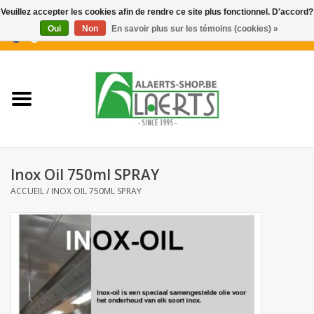
Veuillez accepter les cookies afin de rendre ce site plus fonctionnel. D'accord?
Oui
Non
En savoir plus sur les témoins (cookies) »
0 Articles - €0,00
Accueil
Nouveautés
Promotions
Inox Oil 750ml SPRAY
Biscuits pour le café
ACCUEIL
/
INOX OIL 750ML SPRAY
Confiserie
Boissons
Biscuits apéritifs / Snacks salés