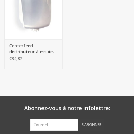
Centerfeed
distributeur à essuie-
mains rouleaux midi
€34,82
Abonnez-vous à notre infolettre:
S'ABONNER