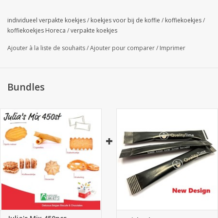
*Prix hors TVA: 45,44 € ou à partir de 11 boîtes = 41,35 soit
0,09 € / pièce.
individueel verpakte koekjes
/
koekjes voor bij de koffie
/
koffiekoekjes
/
koffiekoekjes Horeca
/
verpakte koekjes
Ajouter à la liste de souhaits
/
Ajouter pour comparer
/
Imprimer
Bundles