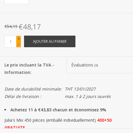
Les batteries
€48,17
€54,19
Produits Covid-19
+
AJOUTER AU PANIER
-
Confiserie Saint-Nicolas
Bonbons de carnaval
Le prix incluant la TVA -
Évaluations
(0)
Information:
Cadeaux de Pâques
Date de durabilité minimale:
THT 13/01/2027
Marques
Délai de livraison :
max. 1 à 2 jours ouvrés
Achetez 11 à €43,83 chacun et économisez 9%
Julia's Mix 450 pièces (emballé individuellement)
400+50
GRATUITE