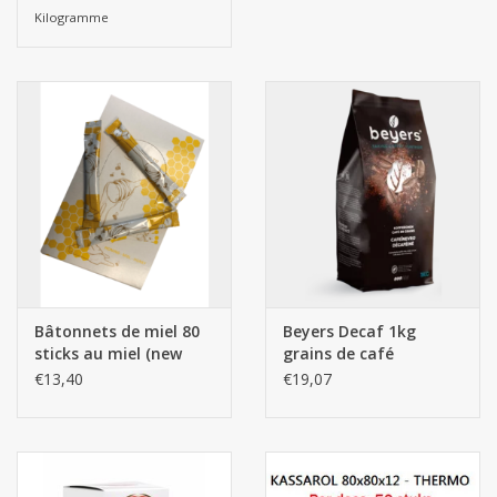
Kilogramme
Bâtonnets de miel 80
Beyers Decaf 1kg
sticks au miel (new
grains de café
packaging)
€13,40
€19,07