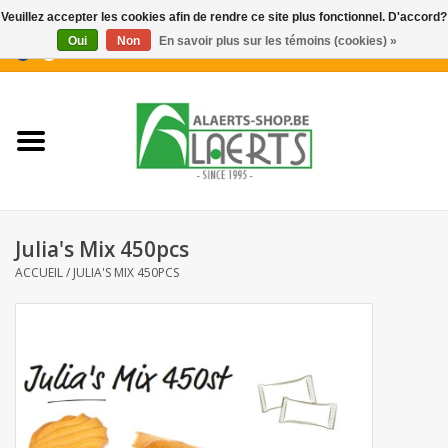
Veuillez accepter les cookies afin de rendre ce site plus fonctionnel. D'accord?
Oui
Non
En savoir plus sur les témoins (cookies) »
0 Articles - €0,00
Accueil
Nouveautés
Promotions
Julia's Mix 450pcs
Biscuits pour le café
ACCUEIL
/
JULIA'S MIX 450PCS
Confiserie
Boissons
Biscuits apéritifs / Snacks salés