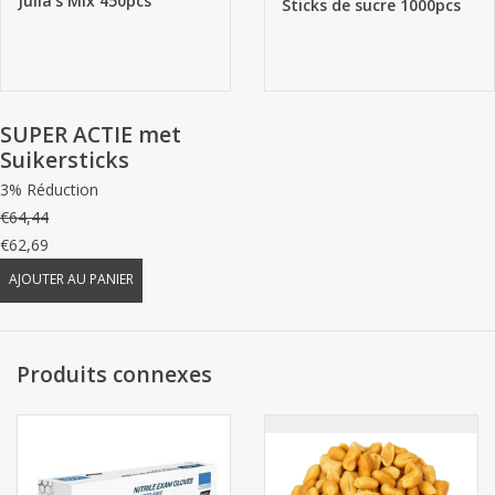
Julia's Mix 450pcs
Sticks de sucre 1000pcs
SUPER ACTIE met
Suikersticks
3% Réduction
€64,44
€62,69
AJOUTER AU PANIER
Produits connexes