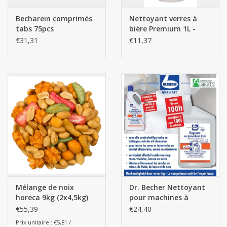
Becharein comprimés
Nettoyant verres à
tabs 75pcs
bière Premium 1L -
Becher
€31,31
€11,37
Mélange de noix
Dr. Becher Nettoyant
horeca 9kg (2x4,5kg)
pour machines à
crème Chantilly et
€55,39
€24,40
machines à glace 1L
Prix unitaire : €5,81 /