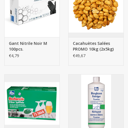
Gant Nitrile Noir M
Cacahuètes Salées
100pcs.
PROMO 10kg (2x5kg)
€4,79
€49,67