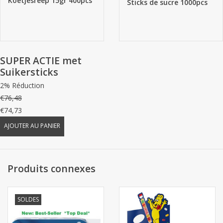
Koetjesreep 15gr 400pcs
Sticks de sucre 1000pcs
SUPER ACTIE met
Suikersticks
2% Réduction
€76,48
€74,73
AJOUTER AU PANIER
Produits connexes
SOLDES