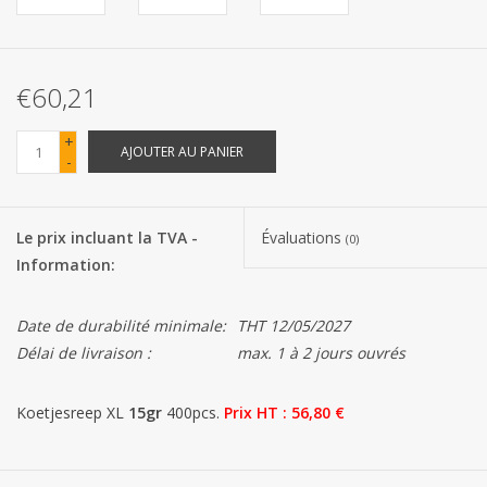
Les batteries
€60,21
Produits Covid-19
+
AJOUTER AU PANIER
-
Confiserie Saint-Nicolas
Bonbons de carnaval
Le prix incluant la TVA -
Évaluations
(0)
Information:
Cadeaux de Pâques
Date de durabilité minimale:
THT 12/05/2027
Marques
Délai de livraison :
max. 1 à 2 jours ouvrés
Koetjesreep XL
15gr
400pcs.
Prix ​​HT : 56,80 €