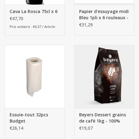
Cava La Rosca 75cl x 6
Papier d'essuyage midi
Bleu 1pli x 6 rouleaux -
€47,70
Blue
€31,29
Prix unitaire : €6,57 / Article
Essuie-tout 32pcs
Beyers Dessert grains
Budget
de café 1kg - 100%
Arabica
€26,14
€19,07