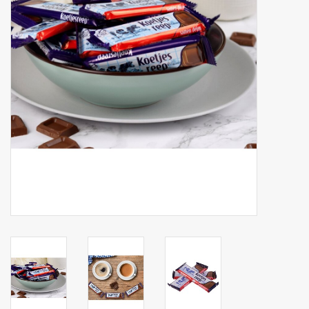
Botanicals
Bonbons pour la bonbonnière
Rouleaux de caisse thermiques
Produits d'hygiène
Cadeaux d'entreprise
Machines à café
Matériel d'emballage
Fournitures de bureau