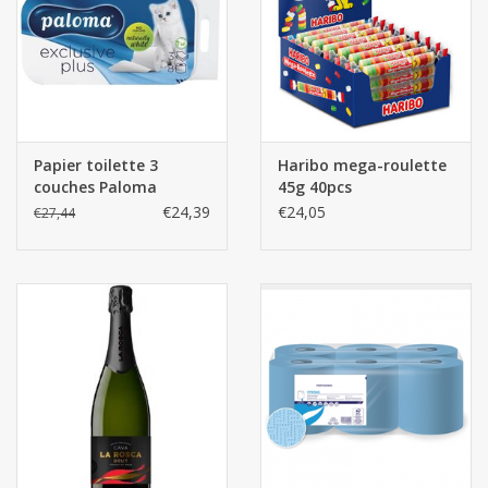
Papier toilette 3
Haribo mega-roulette
couches Paloma
45g 40pcs
Exclusive Plus 48
€24,39
€24,05
€27,44
rouleaux