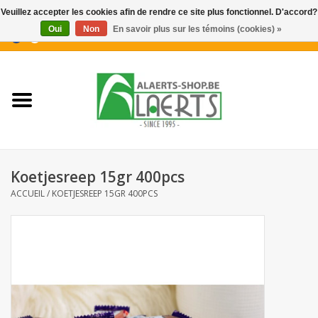
Veuillez accepter les cookies afin de rendre ce site plus fonctionnel. D'accord?
Oui
Non
En savoir plus sur les témoins (cookies) »
0 Articles - €0,00
Accueil
Nouveautés
Promotions
Koetjesreep 15gr 400pcs
Biscuits pour le café
ACCUEIL
/
KOETJESREEP 15GR 400PCS
Confiserie
Boissons
Biscuits apéritifs / Snacks salés