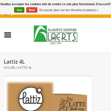
Veuillez accepter les cookies afin de rendre ce site plus fonctionnel. D'accord?
Oui
Non
En savoir plus sur les témoins (cookies) »
0 Articles - €0,00
Accueil
Nouveautés
Promotions
Lattiz 4L
Biscuits pour le café
ACCUEIL
/
LATTIZ 4L
Confiserie
Boissons
Biscuits apéritifs / Snacks salés