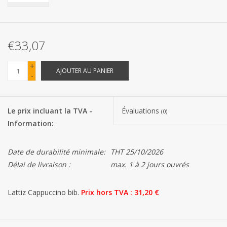
Les batteries
€33,07
Produits Covid-19
+
AJOUTER AU PANIER
-
Confiserie Saint-Nicolas
Bonbons de carnaval
Le prix incluant la TVA -
Évaluations
(0)
Information:
Cadeaux de Pâques
Date de durabilité minimale:
THT 25/10/2026
Marques
Délai de livraison :
max. 1 à 2 jours ouvrés
Lattiz Cappuccino bib.
Prix ​​hors TVA : 31,20 €