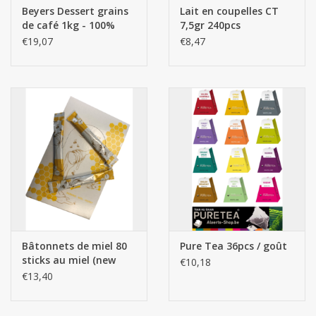
Beyers Dessert grains
Lait en coupelles CT
de café 1kg - 100%
7,5gr 240pcs
Arabica
€19,07
€8,47
Bâtonnets de miel 80
Pure Tea 36pcs / goût
sticks au miel (new
€10,18
packaging)
€13,40