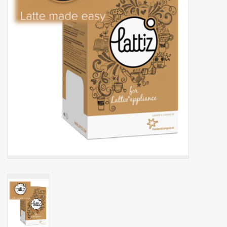
Botanicals
Bonbons pour la bonbonnière
Rouleaux de caisse thermiques
Produits d'hygiène
Cadeaux d'entreprise
Machines à café
Matériel d'emballage
Fournitures de bureau