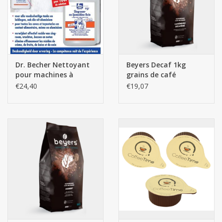
Dr. Becher Nettoyant
Beyers Decaf 1kg
pour machines à
grains de café
crème Chantilly et
€24,40
€19,07
machines à glace 1L