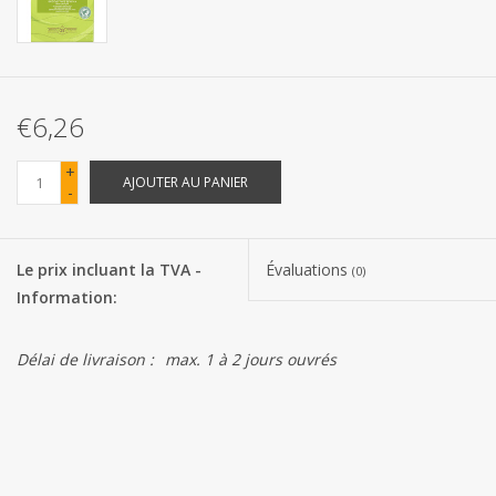
Les batteries
Produits Covid-19
€6,26
Confiserie Saint-Nicolas
+
AJOUTER AU PANIER
-
Bonbons de carnaval
Le prix incluant la TVA -
Évaluations
(0)
Cadeaux de Pâques
Information:
Marques
Délai de livraison :
max. 1 à 2 jours ouvrés