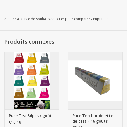
Ajouter à la liste de souhaits
/
Ajouter pour comparer
/
Imprimer
Produits connexes
Pure Tea 36pcs / goût
Pure Tea bandelette
de test - 16 goûts
€10,18
(nouvelles saveurs)