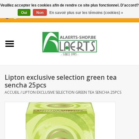
Veuillez accepter les cookies afin de rendre ce site plus fonctionnel. D'accord?
Oui
Non
En savoir plus sur les témoins (cookies) »
0 Articles - €0,00
Accueil
Nouveautés
Promotions
Lipton exclusive selection green tea
Biscuits pour le café
sencha 25pcs
ACCUEIL
/
LIPTON EXCLUSIVE SELECTION GREEN TEA SENCHA 25PCS
Confiserie
Boissons
Biscuits apéritifs / Snacks salés