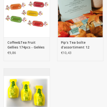
Coffee&Tea Fruit
Pip's Tea boîte
Gellies 174pcs - Gelées
d'assortiment 12
goûts
€9,86
€10,43