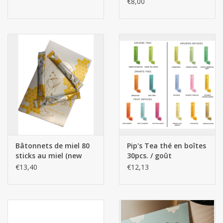
€8,00
Bâtonnets de miel 80
Pip's Tea thé en boîtes
sticks au miel (new
30pcs. / goût
packaging)
€13,40
€12,13