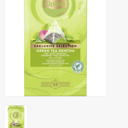
Botanicals
Bonbons pour la bonbonnière
Rouleaux de caisse thermiques
Produits d'hygiène
Cadeaux d'entreprise
Machines à café
Matériel d'emballage
Fournitures de bureau