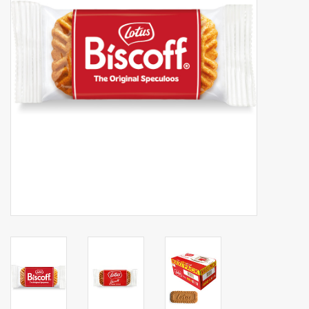
Botanicals
Bonbons pour la bonbonnière
Rouleaux de caisse thermiques
Produits d'hygiène
Cadeaux d'entreprise
Machines à café
Matériel d'emballage
Fournitures de bureau