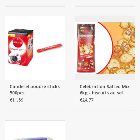
Canderel poudre sticks
Celebration Salted Mix
500pcs
6kg - biscuits au sel
€11,59
€24,77