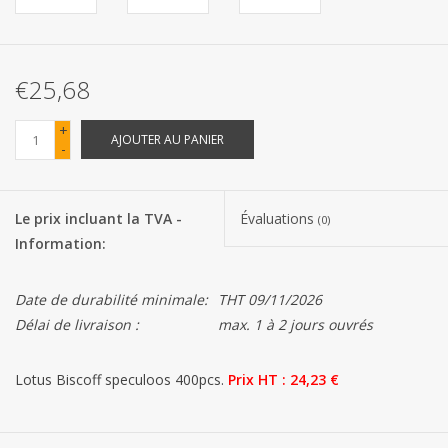
Les batteries
€25,68
Produits Covid-19
+
AJOUTER AU PANIER
-
Confiserie Saint-Nicolas
Bonbons de carnaval
Le prix incluant la TVA -
Évaluations
(0)
Information:
Cadeaux de Pâques
Date de durabilité minimale:
THT 09/11/2026
Marques
Délai de livraison :
max. 1 à 2 jours ouvrés
Lotus Biscoff speculoos 400pcs.
Prix ​​HT : 24,23 €