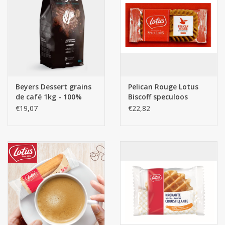
Beyers Dessert grains
Pelican Rouge Lotus
de café 1kg - 100%
Biscoff speculoos
Arabica
300pcs
€19,07
€22,82