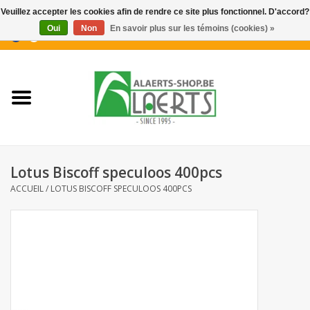
Veuillez accepter les cookies afin de rendre ce site plus fonctionnel. D'accord?
Oui
Non
En savoir plus sur les témoins (cookies) »
0 Articles - €0,00
Accueil
Nouveautés
Promotions
Lotus Biscoff speculoos 400pcs
Biscuits pour le café
ACCUEIL
/
LOTUS BISCOFF SPECULOOS 400PCS
Confiserie
Boissons
Biscuits apéritifs / Snacks salés