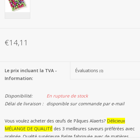
Les batteries
Produits Covid-19
€14,11
Confiserie Saint-Nicolas
Bonbons de carnaval
Le prix incluant la TVA -
Évaluations
(0)
Information:
Cadeaux de Pâques
Disponibilité:
En rupture de stock
Marques
Délai de livraison :
disponible sur commande par e-mail
Vous voulez acheter des œufs de Pâques Alaerts?
Délicieux
MÉLANGE DE QUALITÉ
des 3 meilleures saveurs préférées avec
pralinée. Qualité supérieure Belge fabriquée avec de matières