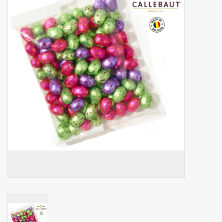
Botanicals
Bonbons pour la bonbonnière
Rouleaux de caisse thermiques
Produits d'hygiène
Cadeaux d'entreprise
Machines à café
Matériel d'emballage
Fournitures de bureau