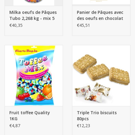
Milka oeufs de Pâques
Panier de Pâques avec
Tubo 2,268 kg - mix 5
des oeufs en chocolat
goûts
3kg
€40,35
€45,51
Fruit toffee Quality
Triple Trio biscuits
1KG
80pcs
€4,87
€12,23