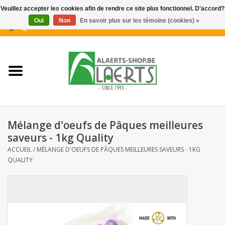
Veuillez accepter les cookies afin de rendre ce site plus fonctionnel. D'accord?
Oui
Non
En savoir plus sur les témoins (cookies) »
0 Articles - €0,00
Accueil
Nouveautés
Promotions
Mélange d'oeufs de Pâques meilleures
Biscuits pour le café
saveurs - 1kg Quality
ACCUEIL
/
MÉLANGE D'OEUFS DE PÂQUES MEILLEURES SAVEURS - 1KG
QUALITY
Confiserie
Boissons
Biscuits apéritifs / Snacks salés