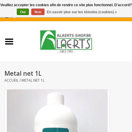
Veuillez accepter les cookies afin de rendre ce site plus fonctionnel. D'accord?
Oui
Non
En savoir plus sur les témoins (cookies) »
0 Articles - €0,00
Accueil
Nouveautés
Promotions
Metal net 1L
Biscuits pour le café
ACCUEIL
/
METAL NET 1L
Confiserie
Boissons
Biscuits apéritifs / Snacks salés