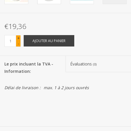
Les batteries
€19,36
Produits Covid-19
+
AJOUTER AU PANIER
-
Confiserie Saint-Nicolas
Bonbons de carnaval
Le prix incluant la TVA -
Évaluations
(0)
Information:
Cadeaux de Pâques
Délai de livraison :
max. 1 à 2 jours ouvrés
Marques