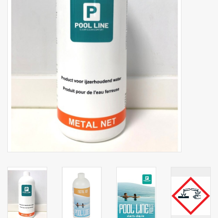
Botanicals
Bonbons pour la bonbonnière
Rouleaux de caisse thermiques
Produits d'hygiène
Cadeaux d'entreprise
Machines à café
Matériel d'emballage
Fournitures de bureau