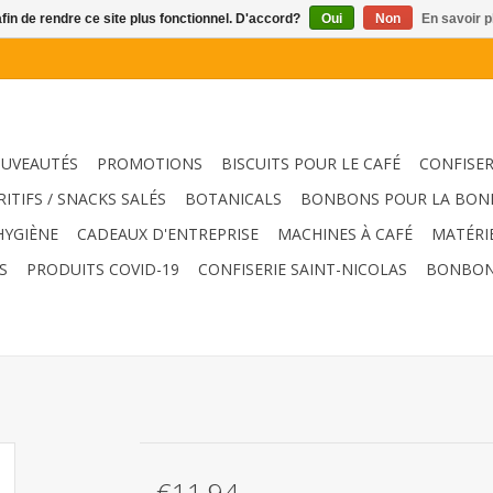
afin de rendre ce site plus fonctionnel. D'accord?
Oui
Non
En savoir p
UVEAUTÉS
PROMOTIONS
BISCUITS POUR LE CAFÉ
CONFISER
RITIFS / SNACKS SALÉS
BOTANICALS
BONBONS POUR LA BON
HYGIÈNE
CADEAUX D'ENTREPRISE
MACHINES À CAFÉ
MATÉRI
S
PRODUITS COVID-19
CONFISERIE SAINT-NICOLAS
BONBON
€11,94