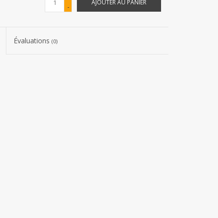
AJOUTER AU PANIER
-
Évaluations
(0)