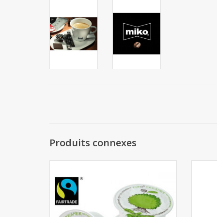
Produits connexes
Puro Lait Cups 200pcs
P
AJOUTER AU PANIER