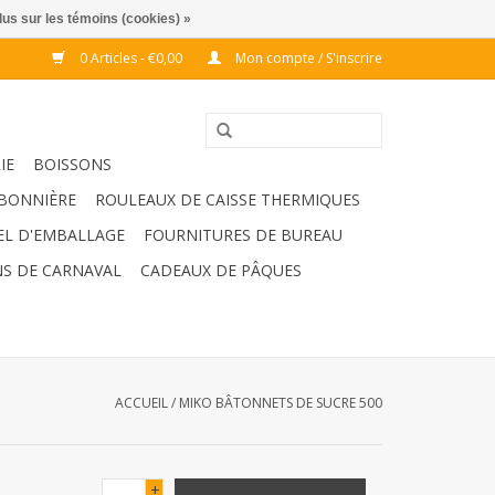
lus sur les témoins (cookies) »
0 Articles - €0,00
Mon compte / S'inscrire
IE
BOISSONS
BONNIÈRE
ROULEAUX DE CAISSE THERMIQUES
EL D'EMBALLAGE
FOURNITURES DE BUREAU
S DE CARNAVAL
CADEAUX DE PÂQUES
ACCUEIL
/
MIKO BÂTONNETS DE SUCRE 500
+