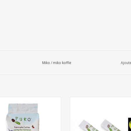
Miko
/
miko koffie
Ajoute
uro Noble grains de café 1kg
Puro bâtonnets de sucre fairtrade
AJOUTER AU PANIER
AJOUTER AU PANIER