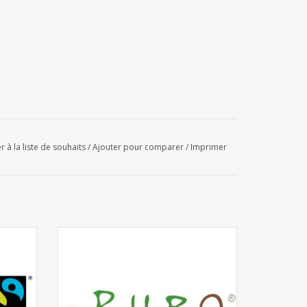
r à la liste de souhaits
/
Ajouter pour comparer
/
Imprimer
 500pcs
Pouch Puro Fairtrade 12 x 4pcs Décaféiné
AJOUTER AU PANIER