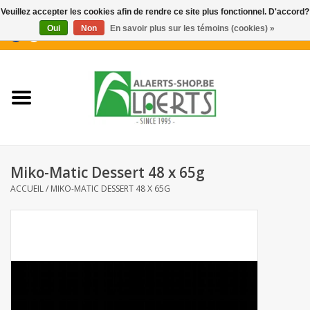
Veuillez accepter les cookies afin de rendre ce site plus fonctionnel. D'accord?
Oui
Non
En savoir plus sur les témoins (cookies) »
0 Articles - €0,00
Accueil
Nouveautés
Promotions
Miko-Matic Dessert 48 x 65g
Biscuits pour le café
ACCUEIL
/
MIKO-MATIC DESSERT 48 X 65G
Confiserie
Boissons
Biscuits apéritifs / Snacks salés