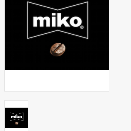
Botanicals
Bonbons pour la bonbonnière
Rouleaux de caisse thermiques
Produits d'hygiène
Cadeaux d'entreprise
Machines à café
Matériel d'emballage
Fournitures de bureau