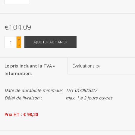
Les batteries
€104,09
Produits Covid-19
+
AJOUTER AU PANIER
-
Confiserie Saint-Nicolas
Bonbons de carnaval
Le prix incluant la TVA -
Évaluations
(0)
Information:
Cadeaux de Pâques
Date de durabilité minimale:
THT 01/08/2027
Marques
Délai de livraison :
max. 1 à 2 jours ouvrés
Prix HT : € 98,20