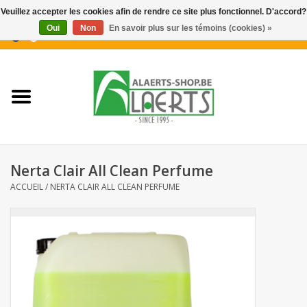
Veuillez accepter les cookies afin de rendre ce site plus fonctionnel. D'accord?
Oui
Non
En savoir plus sur les témoins (cookies) »
0 Articles - €0,00
Accueil
Nouveautés
Promotions
Nerta Clair All Clean Perfume
Biscuits pour le café
ACCUEIL
/
NERTA CLAIR ALL CLEAN PERFUME
Confiserie
Boissons
Biscuits apéritifs / Snacks salés