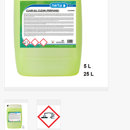
Botanicals
Bonbons pour la bonbonnière
Rouleaux de caisse thermiques
Produits d'hygiène
Cadeaux d'entreprise
Machines à café
Matériel d'emballage
Fournitures de bureau