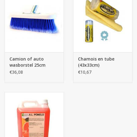
Camion of auto
Chamois en tube
wasborstel 25cm
(43x33cm)
€36,08
€10,67