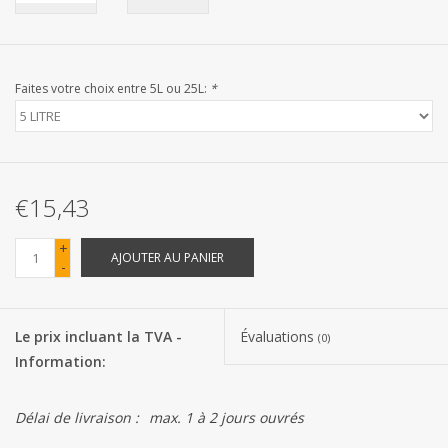
Les batteries
Faites votre choix entre 5L ou 25L:
*
Produits Covid-19
Confiserie Saint-Nicolas
€15,43
Bonbons de carnaval
+
AJOUTER AU PANIER
Cadeaux de Pâques
-
Marques
Le prix incluant la TVA -
Évaluations
(0)
Information:
Délai de livraison :
max. 1 à 2 jours ouvrés