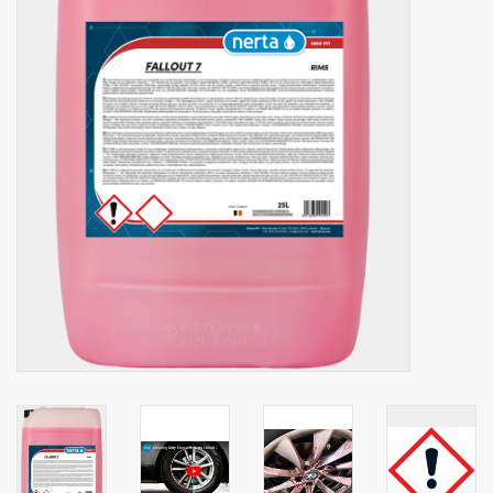
Botanicals
Bonbons pour la bonbonnière
Rouleaux de caisse thermiques
Produits d'hygiène
Cadeaux d'entreprise
Machines à café
Matériel d'emballage
Fournitures de bureau