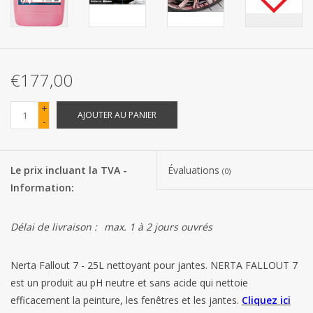
Les batteries
Produits Covid-19
€177,00
Confiserie Saint-Nicolas
+
AJOUTER AU PANIER
-
Bonbons de carnaval
Le prix incluant la TVA -
Évaluations
(0)
Cadeaux de Pâques
Information:
Marques
Délai de livraison :
max. 1 à 2 jours ouvrés
Nerta Fallout 7 - 25L nettoyant pour jantes. NERTA FALLOUT 7
est un produit au pH neutre et sans acide qui nettoie
efficacement la peinture, les fenêtres et les jantes.
Cliquez ici