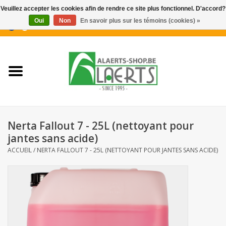
Veuillez accepter les cookies afin de rendre ce site plus fonctionnel. D'accord?
Oui
Non
En savoir plus sur les témoins (cookies) »
0 Articles - €0,00
Accueil
Nouveautés
Promotions
Nerta Fallout 7 - 25L (nettoyant pour
Biscuits pour le café
jantes sans acide)
ACCUEIL
/
NERTA FALLOUT 7 - 25L (NETTOYANT POUR JANTES SANS ACIDE)
Confiserie
Boissons
Biscuits apéritifs / Snacks salés