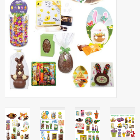
Botanicals
Bonbons pour la bonbonnière
Rouleaux de caisse thermiques
Produits d'hygiène
Cadeaux d'entreprise
Machines à café
Matériel d'emballage
Fournitures de bureau