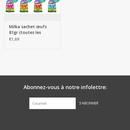
Milka sachet œufs
81gr (toutes les
saveurs disponibles)
€1,69
Abonnez-vous à notre infolettre:
S'ABONNER