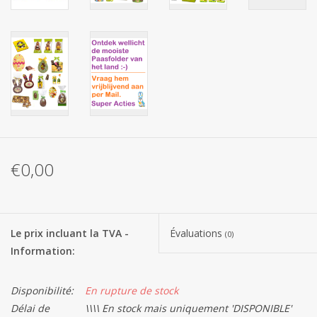
Les batteries
Produits Covid-19
Confiserie Saint-Nicolas
Bonbons de carnaval
€0,00
Cadeaux de Pâques
Marques
Le prix incluant la TVA -
Évaluations
(0)
Information:
Disponibilité:
En rupture de stock
Délai de
\\\\ En stock mais uniquement 'DISPONIBLE'