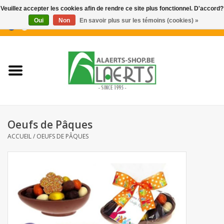
Veuillez accepter les cookies afin de rendre ce site plus fonctionnel. D'accord?
Oui
Non
En savoir plus sur les témoins (cookies) »
0 Articles - €0,00
Accueil
Nouveautés
Promotions
Oeufs de Pâques
Biscuits pour le café
ACCUEIL
/
OEUFS DE PÂQUES
Confiserie
Boissons
Biscuits apéritifs / Snacks salés