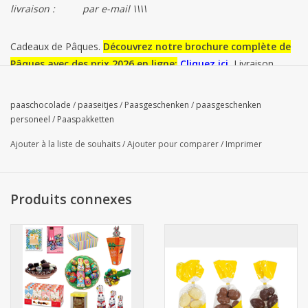
livraison :
par e-mail \\\\
Cadeaux de Pâques.
Découvrez notre brochure complète de
Pâques avec des prix 2026 en ligne:
Cliquez ici
.
Livraison
possible dans toute la Belgique, les Pays-Bas et le Luxembourg.
paaschocolade
/
paaseitjes
/
Paasgeschenken
/
paasgeschenken
personeel
/
Paaspakketten
Ajouter à la liste de souhaits
/
Ajouter pour comparer
/
Imprimer
Produits connexes