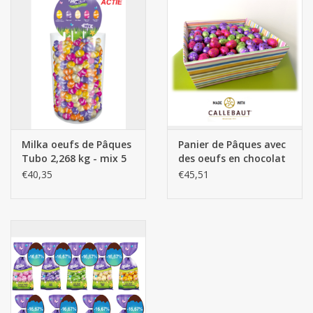
Milka oeufs de Pâques
Panier de Pâques avec
Tubo 2,268 kg - mix 5
des oeufs en chocolat
goûts
3kg
€40,35
€45,51