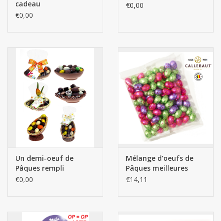
cadeau
€0,00
€0,00
Un demi-oeuf de
Mélange d'oeufs de
Pâques rempli
Pâques meilleures
saveurs - 1kg Quality
€0,00
€14,11