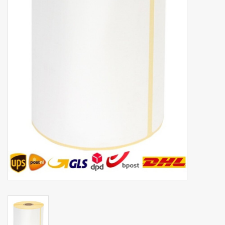
Botanicals
Bonbons pour la bonbonnière
Rouleaux de caisse thermiques
Produits d'hygiène
Cadeaux d'entreprise
Machines à café
Matériel d'emballage
Fournitures de bureau