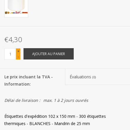
Les batteries
Produits Covid-19
€4,30
Confiserie Saint-Nicolas
+
AJOUTER AU PANIER
-
Bonbons de carnaval
Le prix incluant la TVA -
Évaluations
Cadeaux de Pâques
(0)
Information:
Marques
Délai de livraison :
max. 1 à 2 jours ouvrés
Étiquettes d'expédition 102 x 150 mm - 300 étiquettes
thermiques - BLANCHES - Mandrin de 25 mm