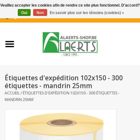
Veuillez accepter les cookies afin de rendre ce site plus fonctionnel. D'accord?
Oui
Non
En savoir plus sur les témoins (cookies) »
0 Articles - €0,00
Accueil
Nouveautés
Promotions
Étiquettes d'expédition 102x150 - 300
Biscuits pour le café
étiquettes - mandrin 25mm
ACCUEIL
/
ÉTIQUETTES D'EXPÉDITION 102X150 - 300 ÉTIQUETTES -
MANDRIN 25MM
Confiserie
Boissons
Biscuits apéritifs / Snacks salés