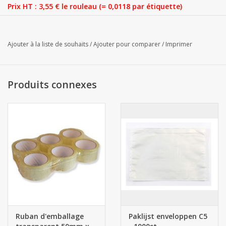
Prix HT : 3,55 € le rouleau (= 0,0118 par étiquette)
Adhésif permanent (idéal pour le transport) - Avec perforation -
Auto adhésif
Ajouter à la liste de souhaits
/
Ajouter pour comparer
/
Imprimer
Compatible avec les séries d'imprimantes suivantes: Zebra
ZD420Dm, Bixolon SLP-DX420G, Brother TD-4100N, Zebra
A300, Zebra DA402, Zebra GK420D, Zebra ZT220, Zebra (T)LP
Produits connexes
2742, Zebra Z4M Plus, Zebra ZT200, Zebra (T)LP 3842, Zebra
ZT230, Zebra (T)LP 2844, Toshiba B-EV4D, Toshiba B-EV4T,
Brother TD-2130N, Zebra GK420T en Zebra ZD220.
Ruban d'emballage
Paklijst enveloppen C5