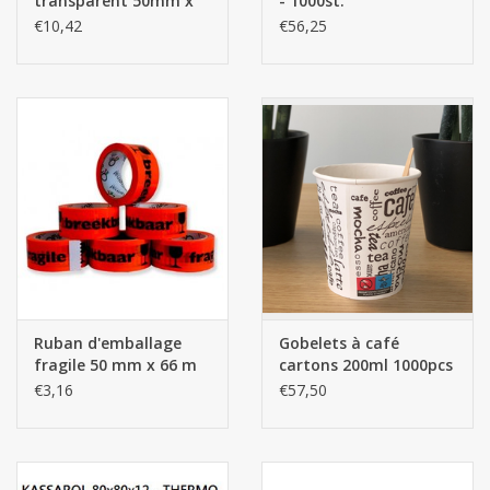
transparent 50mm x
- 1000st.
66m (6 rouleaux)
€10,42
€56,25
Ruban d'emballage
Gobelets à café
fragile 50 mm x 66 m
cartons 200ml 1000pcs
(6 rouleaux)
€3,16
€57,50