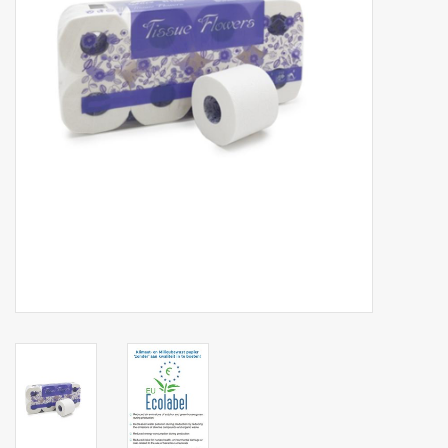
Botanicals
Bonbons pour la bonbonnière
Rouleaux de caisse thermiques
Produits d'hygiène
Cadeaux d'entreprise
Machines à café
Matériel d'emballage
Fournitures de bureau