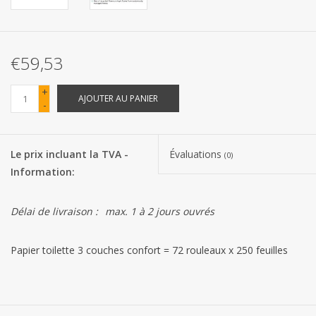
Les batteries
€59,53
Produits Covid-19
+
AJOUTER AU PANIER
-
Confiserie Saint-Nicolas
Bonbons de carnaval
Le prix incluant la TVA -
Évaluations
(0)
Information:
Cadeaux de Pâques
Délai de livraison :
max. 1 à 2 jours ouvrés
Marques
Papier toilette 3 couches confort = 72 rouleaux x 250 feuilles