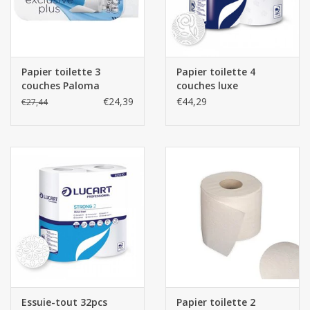
Papier toilette 3
Papier toilette 4
couches Paloma
couches luxe
Exclusive Plus 48
€24,39
€44,29
€27,44
rouleaux
Essuie-tout 32pcs
Papier toilette 2