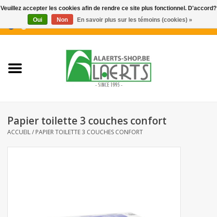
Veuillez accepter les cookies afin de rendre ce site plus fonctionnel. D'accord?
Oui
Non
En savoir plus sur les témoins (cookies) »
0 Articles - €0,00
Accueil
Nouveautés
Promotions
Papier toilette 3 couches confort
Biscuits pour le café
ACCUEIL
/
PAPIER TOILETTE 3 COUCHES CONFORT
Confiserie
Boissons
Biscuits apéritifs / Snacks salés