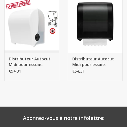
Distributeur Autocut
Distributeur Autocut
Midi pour essuie-
Midi pour essuie-
mains en rouleau -
mains en rouleau -
€54,31
€54,31
Blanc
Noir
Abonnez-vous à notre infolettre: