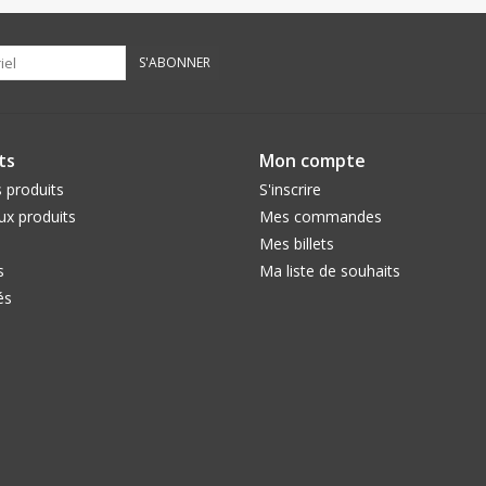
S'ABONNER
ts
Mon compte
 produits
S'inscrire
x produits
Mes commandes
Mes billets
s
Ma liste de souhaits
és