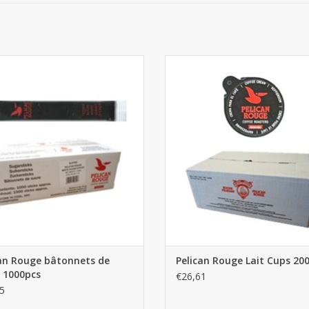
ican Rouge bâtonnets de sucre
Pelican Rouge Lait Cups 200p
1000pcs
AJOUTER AU PANIER
AJOUTER AU PANIER
can Rouge bâtonnets de
Pelican Rouge Lait Cups 20
 1000pcs
€26,61
5