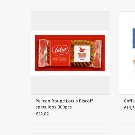
Pelican Rouge Lotus Biscoff speculoos
300pcs
AJOUTER AU PANIER
Pelican Rouge Lotus Biscoff
Coffe
speculoos 300pcs
€16,5
€22,82