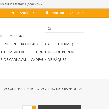
lus sur les témoins (cookies) »
0 Articles - €0,00
Mon compte / S'inscrire
IE
BOISSONS
BONNIÈRE
ROULEAUX DE CAISSE THERMIQUES
EL D'EMBALLAGE
FOURNITURES DE BUREAU
S DE CARNAVAL
CADEAUX DE PÂQUES
ACCUEIL
/
PELICAN ROUGE ACCÉLÉRA 1KG GRAINS DE CAFÉ
+