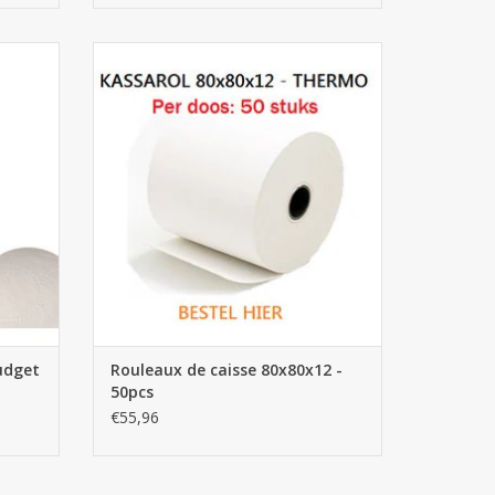
get
Rouleaux de caisse 80x80x12 - 50pcs
AJOUTER AU PANIER
budget
Rouleaux de caisse 80x80x12 -
50pcs
€55,96