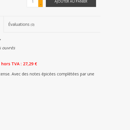
AJOUTER AU PANIER
-
Évaluations
(0)
7
s ouvrés
 ​​hors TVA : 27,29 €
ntense. Avec des notes épicées complétées par une