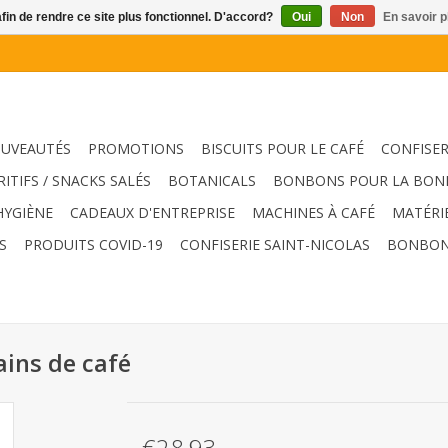
afin de rendre ce site plus fonctionnel. D'accord?
Oui
Non
En savoir p
UVEAUTÉS
PROMOTIONS
BISCUITS POUR LE CAFÉ
CONFISER
RITIFS / SNACKS SALÉS
BOTANICALS
BONBONS POUR LA BON
HYGIÈNE
CADEAUX D'ENTREPRISE
MACHINES À CAFÉ
MATÉRI
S
PRODUITS COVID-19
CONFISERIE SAINT-NICOLAS
BONBON
ains de café
€28,93