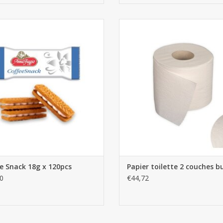
Coffee Snack 18g x 120pcs
Papier toilette 2 couches bud
AJOUTER AU PANIER
AJOUTER AU PANIER
e Snack 18g x 120pcs
Papier toilette 2 couches 
0
€44,72