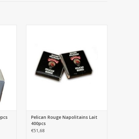
cs
Pelican Rouge Napolitains Lait 400pcs
AJOUTER AU PANIER
0pcs
Pelican Rouge Napolitains Lait
400pcs
€51,68