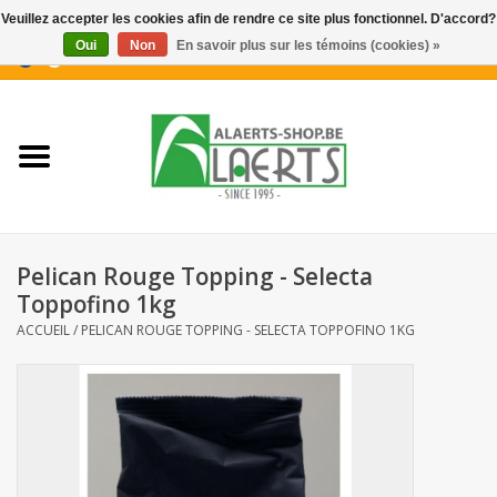
Veuillez accepter les cookies afin de rendre ce site plus fonctionnel. D'accord?
Oui
Non
En savoir plus sur les témoins (cookies) »
0 Articles - €0,00
Accueil
Nouveautés
Promotions
Pelican Rouge Topping - Selecta
Biscuits pour le café
Toppofino 1kg
ACCUEIL
/
PELICAN ROUGE TOPPING - SELECTA TOPPOFINO 1KG
Confiserie
Boissons
Biscuits apéritifs / Snacks salés