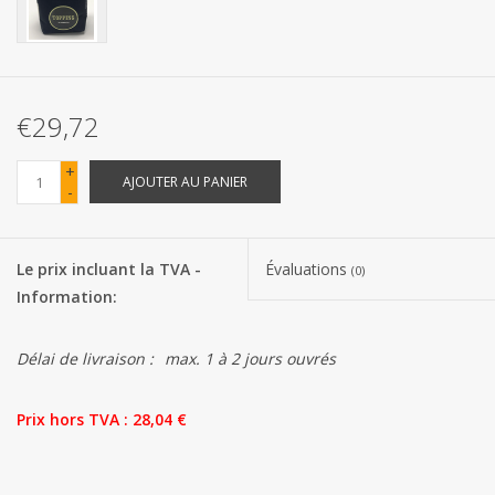
Les batteries
Produits Covid-19
€29,72
Confiserie Saint-Nicolas
+
AJOUTER AU PANIER
-
Bonbons de carnaval
Le prix incluant la TVA -
Évaluations
(0)
Cadeaux de Pâques
Information:
Marques
Délai de livraison :
max. 1 à 2 jours ouvrés
Prix ​​hors TVA : 28,04 €