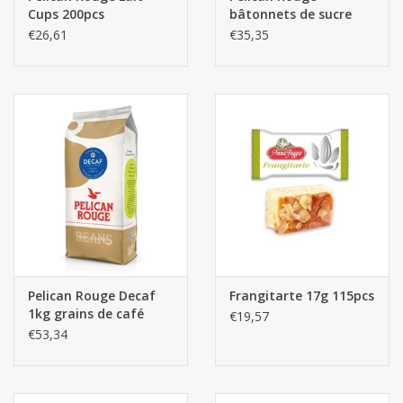
Cups 200pcs
bâtonnets de sucre
1000pcs
€26,61
€35,35
Pelican Rouge Decaf
Frangitarte 17g 115pcs
1kg grains de café
€19,57
€53,34