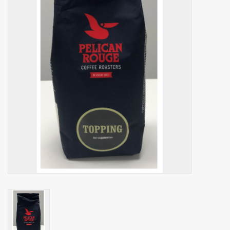
Botanicals
Bonbons pour la bonbonnière
Rouleaux de caisse thermiques
Produits d'hygiène
Cadeaux d'entreprise
Machines à café
Matériel d'emballage
Fournitures de bureau