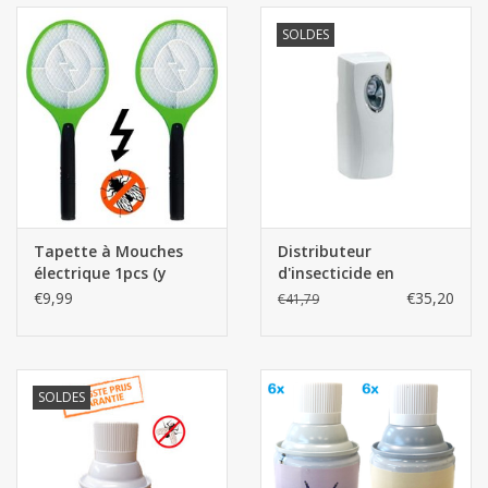
SOLDES
Tapette à Mouches
Distributeur
électrique 1pcs (y
d'insecticide en
compris 2 piles AA)
aérosol (sans 2 piles
€9,99
€35,20
€41,79
AA)
SOLDES