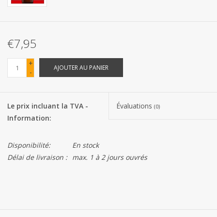
Les batteries
€7,95
Produits Covid-19
+
AJOUTER AU PANIER
-
Confiserie Saint-Nicolas
Bonbons de carnaval
Le prix incluant la TVA -
Évaluations
(0)
Information:
Cadeaux de Pâques
Disponibilité:
En stock
Marques
Délai de livraison :
max. 1 à 2 jours ouvrés