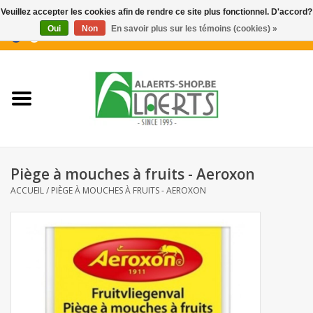
Veuillez accepter les cookies afin de rendre ce site plus fonctionnel. D'accord?
Oui
Non
En savoir plus sur les témoins (cookies) »
0 Articles - €0,00
Accueil
Nouveautés
Promotions
Piège à mouches à fruits - Aeroxon
Biscuits pour le café
ACCUEIL
/
PIÈGE À MOUCHES À FRUITS - AEROXON
Confiserie
Boissons
Biscuits apéritifs / Snacks salés