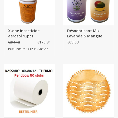
X-one insecticide
Désodorisant Mix
aerosol 12pcs
Lavande & Mangue
12x243ml
€175,91
€68,53
€211,12
Prix unitaire : €12,11 / Article