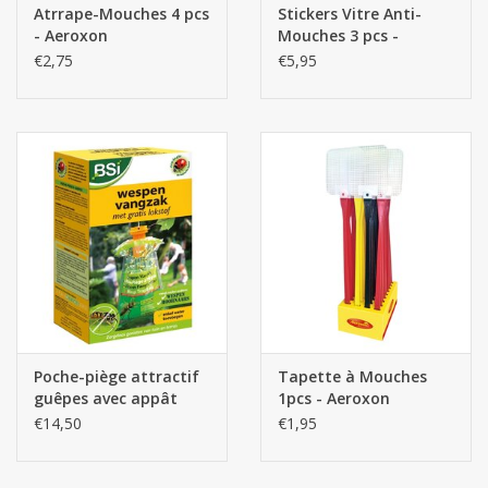
Atrrape-Mouches 4 pcs
Stickers Vitre Anti-
- Aeroxon
Mouches 3 pcs -
Aeroxon
€2,75
€5,95
Poche-piège attractif
Tapette à Mouches
guêpes avec appât
1pcs - Aeroxon
Wasp Attract - Bsi
€14,50
€1,95