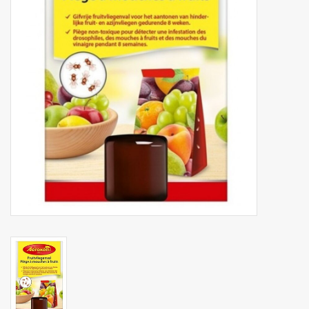
Botanicals
Bonbons pour la bonbonnière
Rouleaux de caisse thermiques
Produits d'hygiène
Cadeaux d'entreprise
Machines à café
Matériel d'emballage
Fournitures de bureau