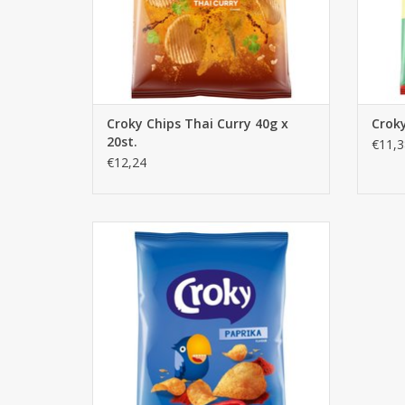
Croky Chips Thai Curry 40g x
Croky
20st.
€11,3
€12,24
Croky Chips Paprika 20x40g
AJOUTER AU PANIER