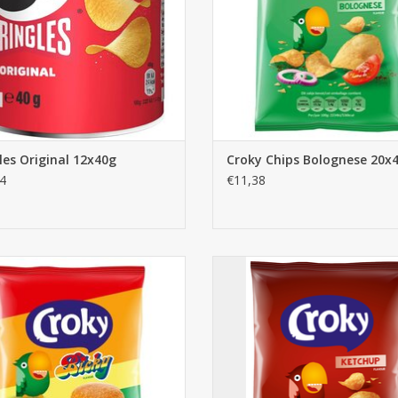
les Original 12x40g
Croky Chips Bolognese 20x
4
€11,38
Croky Chips Bicky 40g x 20st.
Croky Chips Ketchup 40g x 20
AJOUTER AU PANIER
AJOUTER AU PANIER