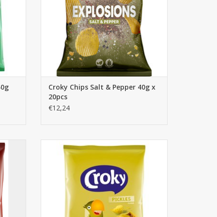
40g
Croky Chips Salt & Pepper 40g x
20pcs
€12,24
st.
Croky Chips Pickles 20x40g
AJOUTER AU PANIER