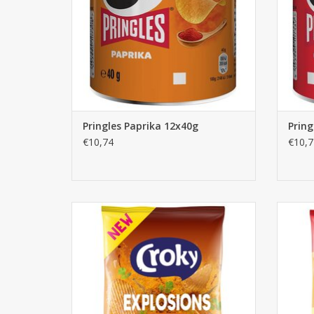
Pringles Paprika 12x40g
Pring
€10,74
€10,7
Croky Chips Thai Curry 40g x 20st.
AJOUTER AU PANIER