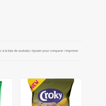
r à la liste de souhaits
/
Ajouter pour comparer
/
Imprimer
0g
Croky Chips Salt & Pepper 40g x 20pcs
AJOUTER AU PANIER