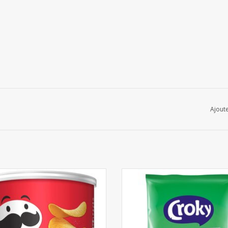
Ajoute
Pringles Original 12x40g
Croky Chips Bolognese 20x4
AJOUTER AU PANIER
AJOUTER AU PANIER