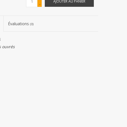
AJOUTER AU PANIER
-
Évaluations
(0)
6
s ouvrés