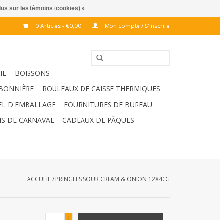
lus sur les témoins (cookies) »
0 Articles - €0,00
Mon compte / S'inscrire
IE
BOISSONS
BONNIÈRE
ROULEAUX DE CAISSE THERMIQUES
EL D'EMBALLAGE
FOURNITURES DE BUREAU
S DE CARNAVAL
CADEAUX DE PÂQUES
ACCUEIL
/
PRINGLES SOUR CREAM & ONION 12X40G
+