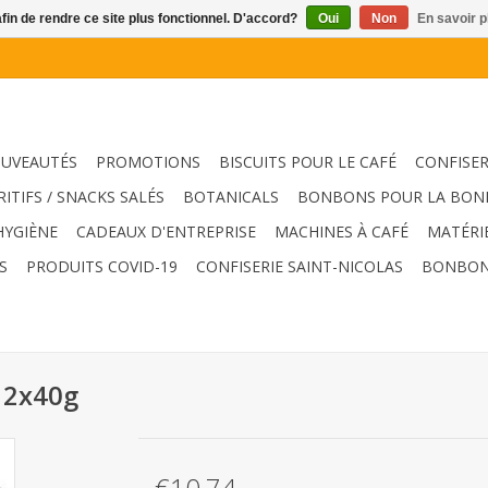
afin de rendre ce site plus fonctionnel. D'accord?
Oui
Non
En savoir p
UVEAUTÉS
PROMOTIONS
BISCUITS POUR LE CAFÉ
CONFISER
RITIFS / SNACKS SALÉS
BOTANICALS
BONBONS POUR LA BON
HYGIÈNE
CADEAUX D'ENTREPRISE
MACHINES À CAFÉ
MATÉRI
S
PRODUITS COVID-19
CONFISERIE SAINT-NICOLAS
BONBON
12x40g
€10,74