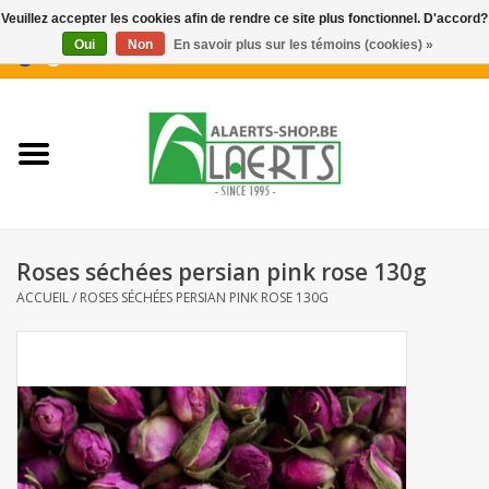
Veuillez accepter les cookies afin de rendre ce site plus fonctionnel. D'accord?
Oui
Non
En savoir plus sur les témoins (cookies) »
0 Articles - €0,00
Accueil
Nouveautés
Promotions
Roses séchées persian pink rose 130g
Biscuits pour le café
ACCUEIL
/
ROSES SÉCHÉES PERSIAN PINK ROSE 130G
Confiserie
Boissons
Biscuits apéritifs / Snacks salés