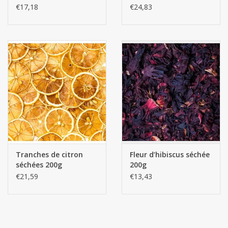
€17,18
€24,83
Botanica Persian pink rose - Botanica Spices
Tranches de citron
Fleur d’hibiscus séchée
séchées 200g
200g
€21,59
€13,43