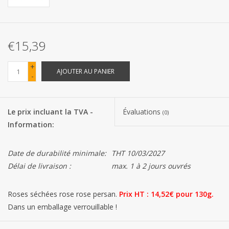
Les batteries
€15,39
Produits Covid-19
+
AJOUTER AU PANIER
-
Confiserie Saint-Nicolas
Bonbons de carnaval
Le prix incluant la TVA -
Évaluations
(0)
Information:
Cadeaux de Pâques
Date de durabilité minimale:
THT 10/03/2027
Marques
Délai de livraison :
max. 1 à 2 jours ouvrés
Roses séchées rose rose persan.
Prix ​​HT : 14,52€ pour 130g.
Dans un emballage verrouillable !
Nos boutons de rose rose persan sont si beaux que vous