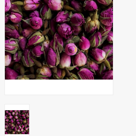
Botanicals
Bonbons pour la bonbonnière
Rouleaux de caisse thermiques
Produits d'hygiène
Cadeaux d'entreprise
Machines à café
Matériel d'emballage
Fournitures de bureau