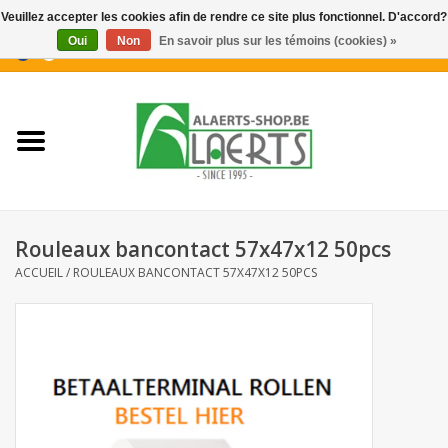
Veuillez accepter les cookies afin de rendre ce site plus fonctionnel. D'accord?
Oui
Non
En savoir plus sur les témoins (cookies) »
0 Articles - €0,00
Accueil
Nouveautés
Promotions
Rouleaux bancontact 57x47x12 50pcs
Biscuits pour le café
ACCUEIL
/
ROULEAUX BANCONTACT 57X47X12 50PCS
Confiserie
Boissons
Biscuits apéritifs / Snacks salés