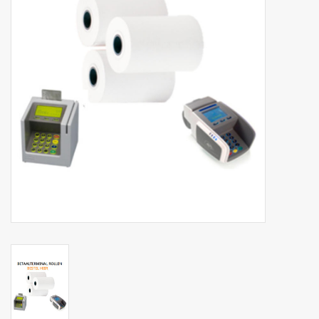
Botanicals
Bonbons pour la bonbonnière
Rouleaux de caisse thermiques
Produits d'hygiène
Cadeaux d'entreprise
Machines à café
Matériel d'emballage
Fournitures de bureau