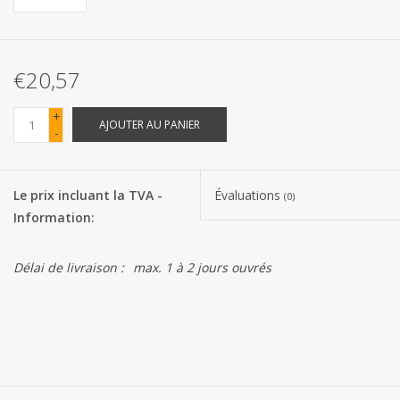
Les batteries
€20,57
Produits Covid-19
+
AJOUTER AU PANIER
-
Confiserie Saint-Nicolas
Bonbons de carnaval
Le prix incluant la TVA -
Évaluations
(0)
Information:
Cadeaux de Pâques
Délai de livraison :
max. 1 à 2 jours ouvrés
Marques