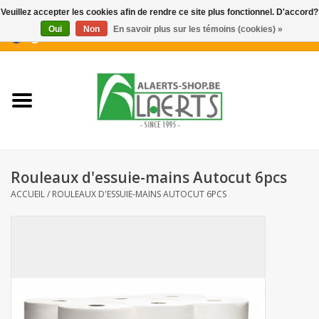
Veuillez accepter les cookies afin de rendre ce site plus fonctionnel. D'accord?
Oui
Non
En savoir plus sur les témoins (cookies) »
0 Articles - €0,00
Accueil
Nouveautés
Promotions
Rouleaux d'essuie-mains Autocut 6pcs
Biscuits pour le café
ACCUEIL
/
ROULEAUX D'ESSUIE-MAINS AUTOCUT 6PCS
Confiserie
Boissons
Biscuits apéritifs / Snacks salés