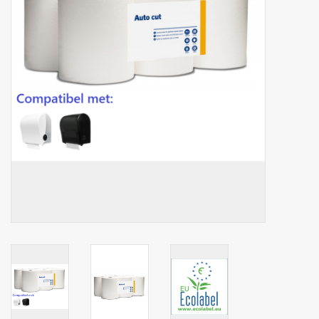
Botanicals
Bonbons pour la bonbonnière
Rouleaux de caisse thermiques
Produits d'hygiène
Cadeaux d'entreprise
Machines à café
Matériel d'emballage
Fournitures de bureau