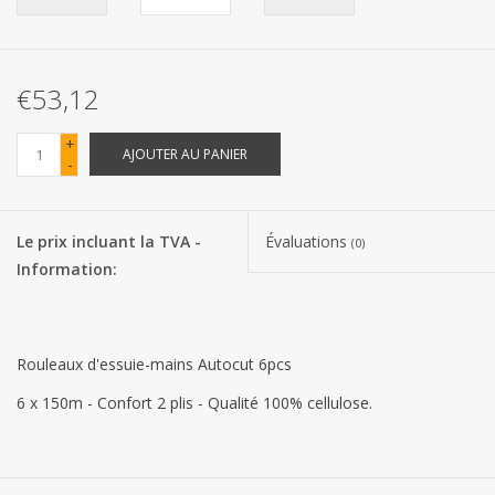
Les batteries
€53,12
Produits Covid-19
+
AJOUTER AU PANIER
-
Confiserie Saint-Nicolas
Bonbons de carnaval
Le prix incluant la TVA -
Évaluations
(0)
Information:
Cadeaux de Pâques
Marques
Rouleaux d'essuie-mains Autocut 6pcs
6 x 150m - Confort 2 plis - Qualité 100% cellulose.
D161 Handdoekrollen