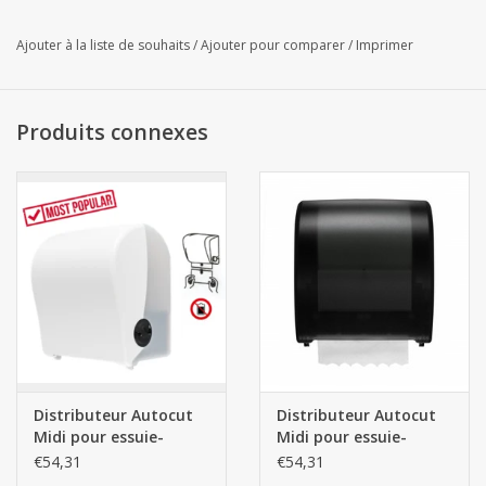
Ajouter à la liste de souhaits
/
Ajouter pour comparer
/
Imprimer
Produits connexes
Distributeur Autocut
Distributeur Autocut
Midi pour essuie-
Midi pour essuie-
mains en rouleau -
mains en rouleau -
€54,31
€54,31
Blanc
Noir