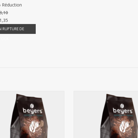
 Réduction
3,10
1,35
N RUPTURE DE
TOCK
 Dessert grains de café 1kg - 100%
Beyers Decaf 1kg grains de c
Arabica
AJOUTER AU PANIER
AJOUTER AU PANIER