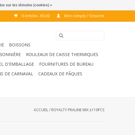
lus sur les témoins (cookies) »
0 Articles - €0,00
Mon compte / S'inscrire
IE
BOISSONS
BONNIÈRE
ROULEAUX DE CAISSE THERMIQUES
EL D'EMBALLAGE
FOURNITURES DE BUREAU
S DE CARNAVAL
CADEAUX DE PÂQUES
ACCUEIL
/
ROYALTY PRALINE MIX ±110PCS