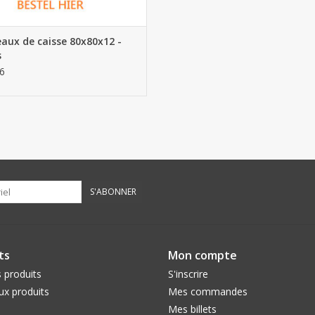
aux de caisse 80x80x12 -
s
6
S'ABONNER
ts
Mon compte
 produits
S'inscrire
x produits
Mes commandes
Mes billets