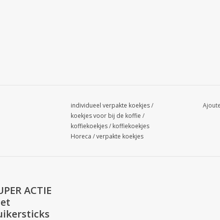
individueel verpakte koekjes
/
Ajoute
koekjes voor bij de koffie
/
koffiekoekjes
/
koffiekoekjes
Horeca
/
verpakte koekjes
UPER ACTIE
et
uikersticks