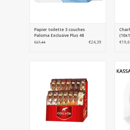
Papier toilette 3 couches
Charl
Paloma Exclusive Plus 48
(10x1
rouleaux
€24,39
€19,6
€27,44
Côte d'Or bâtons assortiment 56pcs
Roul
AJOUTER AU PANIER