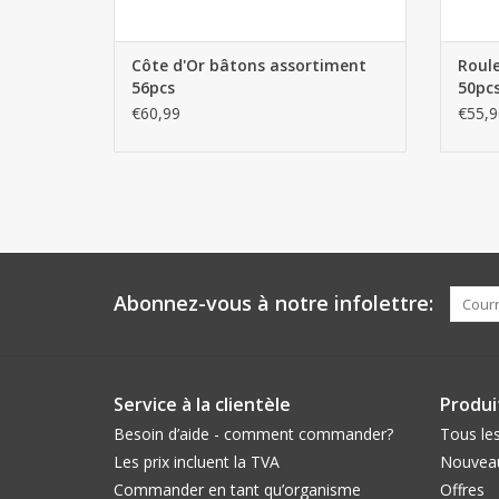
Côte d'Or bâtons assortiment
Roule
56pcs
50pc
€60,99
€55,9
Abonnez-vous à notre infolettre:
Service à la clientèle
Produi
Besoin d’aide - comment commander?
Tous les
Les prix incluent la TVA
Nouveau
Commander en tant qu’organisme
Offres