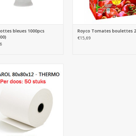
ottes bleues 1000pcs
Royco Tomates boulettes 
00)
€15,69
6
eaux de caisse 80x80x12 - 50pcs
AJOUTER AU PANIER