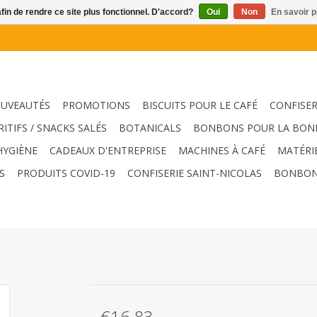
afin de rendre ce site plus fonctionnel. D'accord?
Oui
Non
En savoir p
UVEAUTÉS
PROMOTIONS
BISCUITS POUR LE CAFÉ
CONFISER
RITIFS / SNACKS SALÉS
BOTANICALS
BONBONS POUR LA BON
HYGIÈNE
CADEAUX D'ENTREPRISE
MACHINES À CAFÉ
MATÉRI
S
PRODUITS COVID-19
CONFISERIE SAINT-NICOLAS
BONBON
€16,83