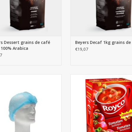
s Dessert grains de café
Beyers Decaf 1kg grains de
 100% Arabica
€19,07
7
rlottes bleues 1000pcs (10x100)
Royco Tomates boulettes 20
AJOUTER AU PANIER
AJOUTER AU PANIER