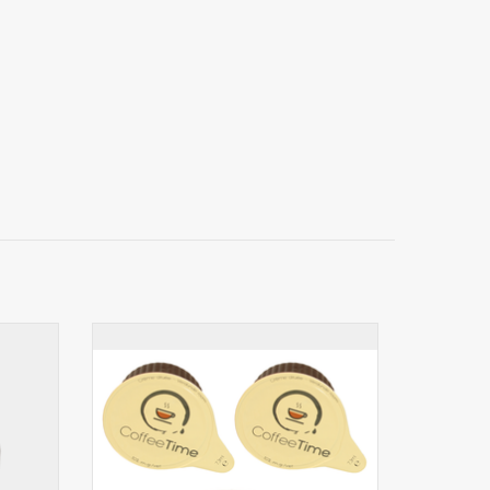
afé
Lait en coupelles CT 7,5gr 240pcs
AJOUTER AU PANIER