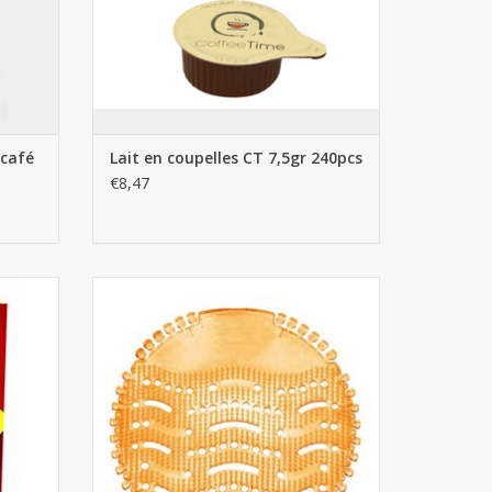
 café
Lait en coupelles CT 7,5gr 240pcs
€8,47
pcs
Tapis d'urinoir mangue Uri-Less 1pcs
AJOUTER AU PANIER