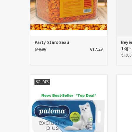
Party Stars Seau
Beyer
1kg -
€17,29
€19,96
€19,0
Papier toilette 3 couches Paloma Exclusive
Cha
SOLDES
Plus 48 rouleaux
AJOUTER AU PANIER