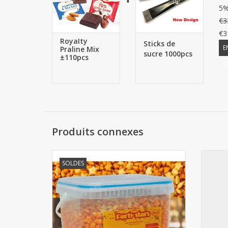
5%
€3
€3
Royalty
Sticks de
E
Praline Mix
sucre 1000pcs
±110pcs
S
Produits connexes
Party Stars Seau
Beyers
SOLDES
AJOUTER AU PANIER