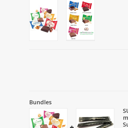
Bundles
S
m
S