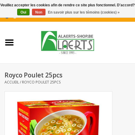
Veuillez accepter les cookies afin de rendre ce site plus fonctionnel. D'accord?
Oui
Non
En savoir plus sur les témoins (cookies) »
0 Articles - €0,00
Accueil
Nouveautés
Promotions
Royco Poulet 25pcs
Biscuits pour le café
ACCUEIL
/
ROYCO POULET 25PCS
Confiserie
Boissons
Biscuits apéritifs / Snacks salés