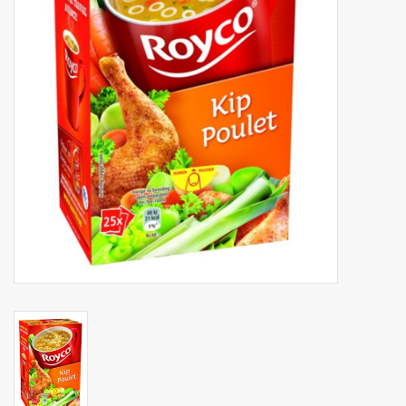
Botanicals
Bonbons pour la bonbonnière
Rouleaux de caisse thermiques
Produits d'hygiène
Cadeaux d'entreprise
Machines à café
Matériel d'emballage
Fournitures de bureau