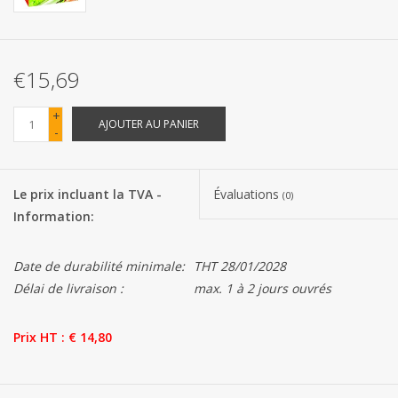
Les batteries
€15,69
Produits Covid-19
+
AJOUTER AU PANIER
-
Confiserie Saint-Nicolas
Bonbons de carnaval
Le prix incluant la TVA -
Évaluations
(0)
Information:
Cadeaux de Pâques
Date de durabilité minimale:
THT 28/01/2028
Marques
Délai de livraison :
max. 1 à 2 jours ouvrés
Prix HT : € 14,80