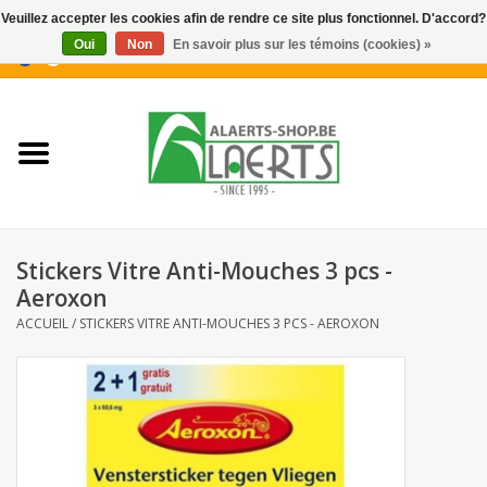
Veuillez accepter les cookies afin de rendre ce site plus fonctionnel. D'accord?
Oui
Non
En savoir plus sur les témoins (cookies) »
0 Articles - €0,00
Accueil
Nouveautés
Promotions
Stickers Vitre Anti-Mouches 3 pcs -
Biscuits pour le café
Aeroxon
ACCUEIL
/
STICKERS VITRE ANTI-MOUCHES 3 PCS - AEROXON
Confiserie
Boissons
Biscuits apéritifs / Snacks salés