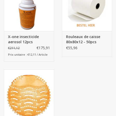
X-one insecticide
Rouleaux de caisse
aerosol 12pcs
80x80x12 - 50pcs
€175,91
€55,96
€211,12
Prix unitaire : €12,11 / Article