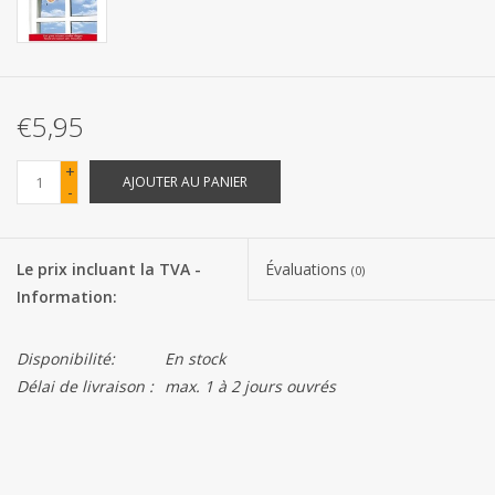
Les batteries
Produits Covid-19
€5,95
Confiserie Saint-Nicolas
+
AJOUTER AU PANIER
-
Bonbons de carnaval
Le prix incluant la TVA -
Évaluations
(0)
Cadeaux de Pâques
Information:
Marques
Disponibilité:
En stock
Délai de livraison :
max. 1 à 2 jours ouvrés