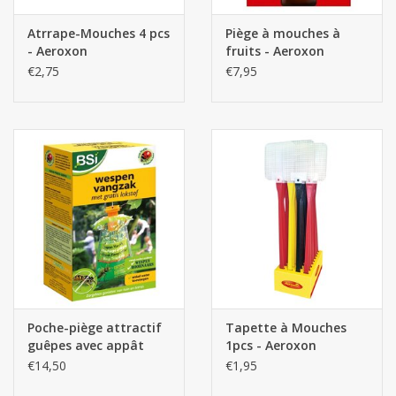
Atrrape-Mouches 4 pcs
Piège à mouches à
- Aeroxon
fruits - Aeroxon
€2,75
€7,95
Poche-piège attractif
Tapette à Mouches
guêpes avec appât
1pcs - Aeroxon
Wasp Attract - Bsi
€14,50
€1,95