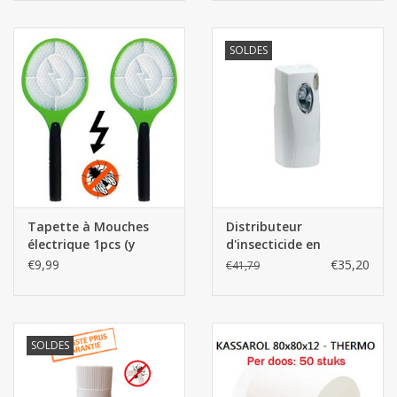
SOLDES
Tapette à Mouches
Distributeur
électrique 1pcs (y
d'insecticide en
compris 2 piles AA)
aérosol (sans 2 piles
€9,99
€35,20
€41,79
AA)
SOLDES