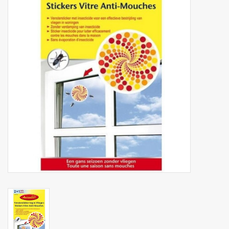
Botanicals
Bonbons pour la bonbonnière
Rouleaux de caisse thermiques
Produits d'hygiène
Cadeaux d'entreprise
Machines à café
Matériel d'emballage
Fournitures de bureau