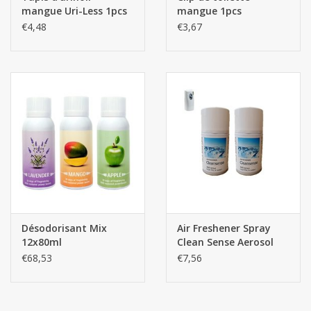
mangue Uri-Less 1pcs
mangue 1pcs
€4,48
€3,67
Désodorisant Mix
Air Freshener Spray
12x80ml
Clean Sense Aerosol
250ML 1pcs
€68,53
€7,56