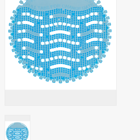
Botanicals
Bonbons pour la bonbonnière
Rouleaux de caisse thermiques
Produits d'hygiène
Cadeaux d'entreprise
Machines à café
Matériel d'emballage
Fournitures de bureau