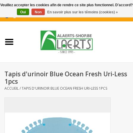
Veuillez accepter les cookies afin de rendre ce site plus fonctionnel. D'accord?
Oui
Non
En savoir plus sur les témoins (cookies) »
0 Articles - €0,00
Accueil
Nouveautés
Promotions
Tapis d'urinoir Blue Ocean Fresh Uri-Less
Biscuits pour le café
1pcs
ACCUEIL
/
TAPIS D'URINOIR BLUE OCEAN FRESH URI-LESS 1PCS
Confiserie
Boissons
Biscuits apéritifs / Snacks salés