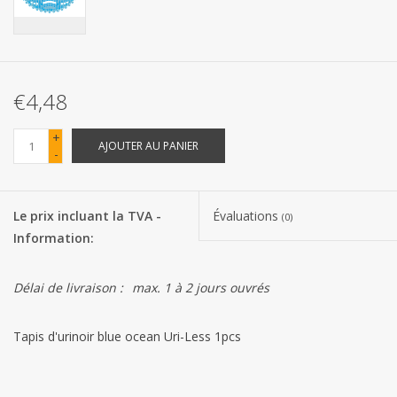
Les batteries
Produits Covid-19
€4,48
Confiserie Saint-Nicolas
+
AJOUTER AU PANIER
-
Bonbons de carnaval
Le prix incluant la TVA -
Évaluations
(0)
Cadeaux de Pâques
Information:
Marques
Délai de livraison :
max. 1 à 2 jours ouvrés
Tapis d'urinoir blue ocean Uri-Less 1pcs