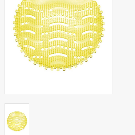
Botanicals
Bonbons pour la bonbonnière
Rouleaux de caisse thermiques
Produits d'hygiène
Cadeaux d'entreprise
Machines à café
Matériel d'emballage
Fournitures de bureau