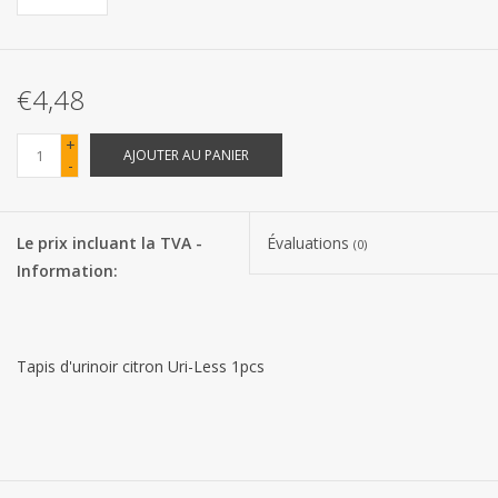
Les batteries
€4,48
Produits Covid-19
+
AJOUTER AU PANIER
-
Confiserie Saint-Nicolas
Bonbons de carnaval
Le prix incluant la TVA -
Évaluations
(0)
Information:
Cadeaux de Pâques
Marques
Tapis d'urinoir citron Uri-Less 1pcs