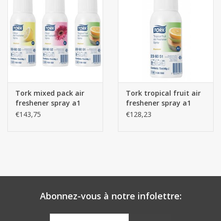
Tork mixed pack air
Tork tropical fruit air
freshener spray a1
freshener spray a1
236056
236051
€143,75
€128,23
Abonnez-vous à notre infolettre: