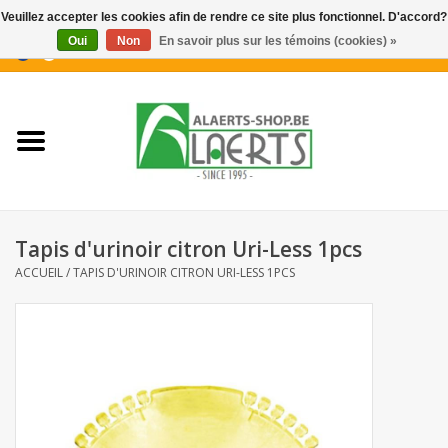
Veuillez accepter les cookies afin de rendre ce site plus fonctionnel. D'accord?
Oui
Non
En savoir plus sur les témoins (cookies) »
0 Articles - €0,00
Accueil
Nouveautés
Promotions
Tapis d'urinoir citron Uri-Less 1pcs
Biscuits pour le café
ACCUEIL
/
TAPIS D'URINOIR CITRON URI-LESS 1PCS
Confiserie
Boissons
Biscuits apéritifs / Snacks salés