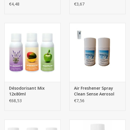
€4,48
€3,67
Désodorisant Mix
Air Freshener Spray
12x80ml
Clean Sense Aerosol
250ML 1pcs
€68,53
€7,56