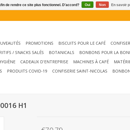
afin de rendre ce site plus fonctionnel. D'accord?
Oui
Non
En savoir p
UVEAUTÉS
PROMOTIONS
BISCUITS POUR LE CAFÉ
CONFISER
RITIFS / SNACKS SALÉS
BOTANICALS
BONBONS POUR LA BON
HYGIÈNE
CADEAUX D'ENTREPRISE
MACHINES À CAFÉ
MATÉRI
S
PRODUITS COVID-19
CONFISERIE SAINT-NICOLAS
BONBON
90016 H1
€70,79