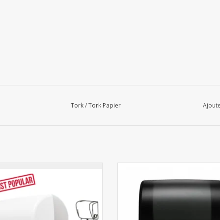
Tork
/
Tork Papier
Ajoute
ibuteur Autocut Midi pour essuie-
Distributeur Autocut Midi pour e
mains en rouleau - Blanc
mains en rouleau - Noir
AJOUTER AU PANIER
AJOUTER AU PANIER