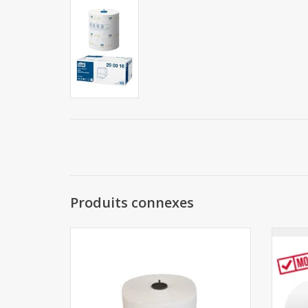
Produits connexes
Matic essuie-mains rouleau 6pcs x 150m
Distr
AJOUTER AU PANIER