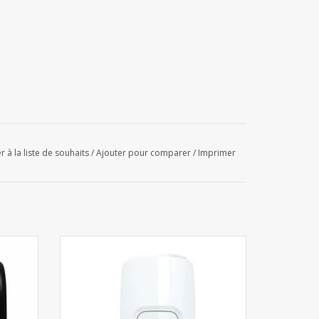
r à la liste de souhaits
/
Ajouter pour comparer
/
Imprimer
ssuie-
Q distributeur de savon mousse et/ou gel
d'alcool Manuel - Blanc 1L
AJOUTER AU PANIER