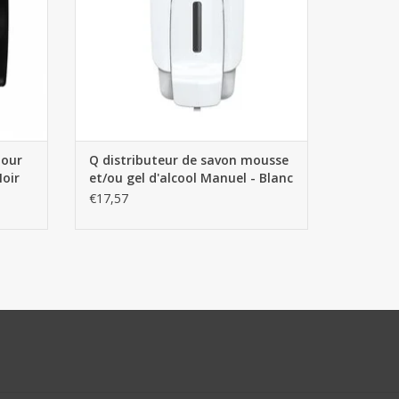
pour
Q distributeur de savon mousse
Noir
et/ou gel d'alcool Manuel - Blanc
1L
€17,57