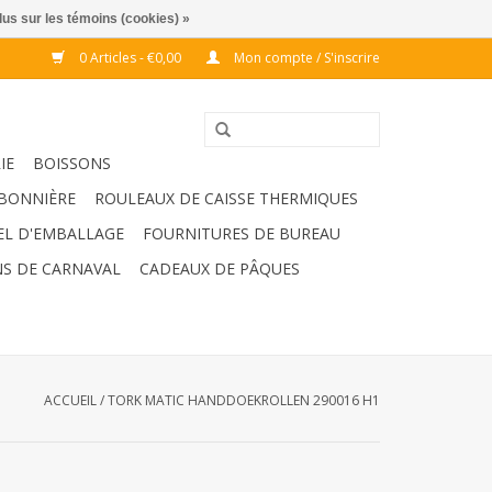
lus sur les témoins (cookies) »
0 Articles - €0,00
Mon compte / S'inscrire
IE
BOISSONS
BONNIÈRE
ROULEAUX DE CAISSE THERMIQUES
EL D'EMBALLAGE
FOURNITURES DE BUREAU
S DE CARNAVAL
CADEAUX DE PÂQUES
ACCUEIL
/
TORK MATIC HANDDOEKROLLEN 290016 H1