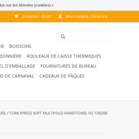
lus sur les témoins (cookies) »
0 Articles - €0,00
Mon compte / S'inscrire
IE
BOISSONS
BONNIÈRE
ROULEAUX DE CAISSE THERMIQUES
EL D'EMBALLAGE
FOURNITURES DE BUREAU
S DE CARNAVAL
CADEAUX DE PÂQUES
EIL
/
TORK XPRESS SOFT MULTIFOLD HANDTOWEL H2 100288