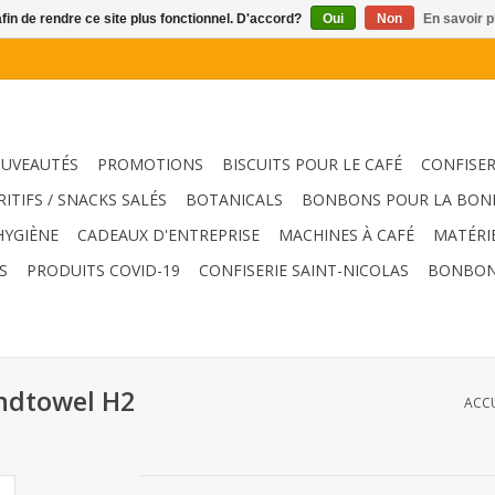
afin de rendre ce site plus fonctionnel. D'accord?
Oui
Non
En savoir p
UVEAUTÉS
PROMOTIONS
BISCUITS POUR LE CAFÉ
CONFISER
RITIFS / SNACKS SALÉS
BOTANICALS
BONBONS POUR LA BON
HYGIÈNE
CADEAUX D'ENTREPRISE
MACHINES À CAFÉ
MATÉRI
S
PRODUITS COVID-19
CONFISERIE SAINT-NICOLAS
BONBON
andtowel H2
ACCU