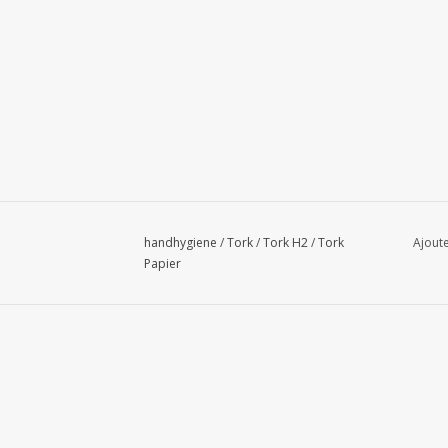
handhygiene
/
Tork
/
Tork H2
/
Tork
Ajoute
Papier