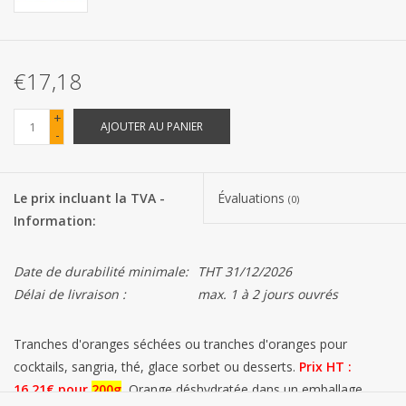
Les batteries
€17,18
Produits Covid-19
+
AJOUTER AU PANIER
-
Confiserie Saint-Nicolas
Bonbons de carnaval
Le prix incluant la TVA -
Évaluations
(0)
Information:
Cadeaux de Pâques
Date de durabilité minimale:
THT 31/12/2026
Marques
Délai de livraison :
max. 1 à 2 jours ouvrés
Tranches d'oranges séchées ou tranches d'oranges pour
cocktails, sangria, thé, glace sorbet ou desserts.
Prix ​​HT :
16,21€ pour
200g
.
Orange déshydratée dans un emballage