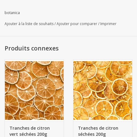
scellable ! Découvrez encore plus de saveurs ci-dessous !
Botanica Dehydrated orange - Botanica Spices
botanica
Notre topper, Dried Orange Slices, comme une belle décoration
Ajouter à la liste de souhaits
/
Ajouter pour comparer
/
Imprimer
dans de nombreux cocktails, smoothies, thés ou gin tonics.
Rendez votre Aperol Spritz vraiment chic avec une tranche
d'orange / orange séchée et un bouton de rose rouge persan.
Produits connexes
Orange déshydratée. Emballé dans un sac en papier avec
revêtement intérieur pour préserver parfaitement le goût et la
couleur.
NOM : Citrus Sinensis
FAMILLE : Runtacées
ORIGINE : Croatie
VUE : Couleur orange vif
GOÛT : Arôme d'orange et goût d'agrumes
Tranches de citron
Tranches de citron
ÉPAISSEUR DES TRANCHES : 2 mm
vert séchées 200g
séchées 200g