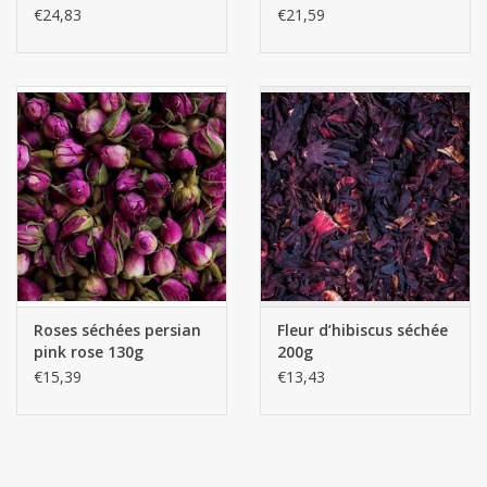
€24,83
€21,59
PARTIE DE LA PLANTE : fruits
PRODUCTION : les disques sont séchés dans des conditions
contrôlées dans un déshydrateur
Botanica Dehydrated orange - Botanica Spices
Roses séchées persian
Fleur d’hibiscus séchée
pink rose 130g
200g
€15,39
€13,43