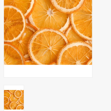
Botanicals
Bonbons pour la bonbonnière
Rouleaux de caisse thermiques
Produits d'hygiène
Cadeaux d'entreprise
Machines à café
Matériel d'emballage
Fournitures de bureau