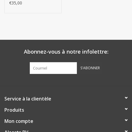
seau
€35,00
Abonnez-vous à notre infolettre:
S'ABONNER
Service à la clientèle
Produits
Mon compte