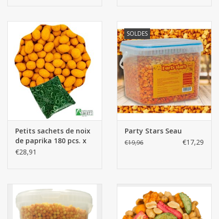
SOLDES
Petits sachets de noix
Party Stars Seau
de paprika 180 pcs. x
€17,29
€19,96
15g
€28,91