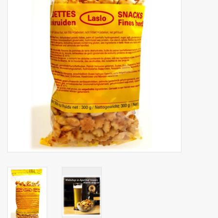
Botanicals
Bonbons pour la bonbonnière
Rouleaux de caisse thermiques
Produits d'hygiène
Cadeaux d'entreprise
Machines à café
Matériel d'emballage
Fournitures de bureau