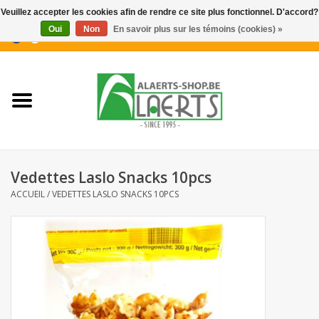
Veuillez accepter les cookies afin de rendre ce site plus fonctionnel. D'accord?
Oui
Non
En savoir plus sur les témoins (cookies) »
0 Articles - €0,00
Accueil
Nouveautés
Promotions
Vedettes Laslo Snacks 10pcs
Biscuits pour le café
ACCUEIL
/
VEDETTES LASLO SNACKS 10PCS
Confiserie
Boissons
Biscuits apéritifs / Snacks salés