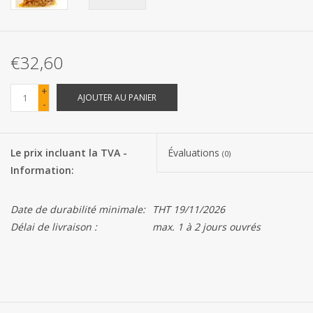
Les batteries
€32,60
Produits Covid-19
+
AJOUTER AU PANIER
-
Confiserie Saint-Nicolas
Bonbons de carnaval
Le prix incluant la TVA -
Évaluations
(0)
Information:
Cadeaux de Pâques
Date de durabilité minimale:
THT 19/11/2026
Marques
Délai de livraison :
max. 1 à 2 jours ouvrés