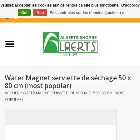
Veuillez accepter les cookies afin de rendre ce site plus fonctionnel. D'accord?
Oui
Non
En savoir plus sur les témoins (cookies) »
0 Articles - €0,00
Accueil
Nouveautés
Promotions
Water Magnet serviette de séchage 50 x
Biscuits pour le café
80 cm (most popular)
ACCUEIL
/
WATER MAGNET SERVIETTE DE SÉCHAGE 50 X 80 CM (MOST
POPULAR)
Confiserie
Boissons
Biscuits apéritifs / Snacks salés