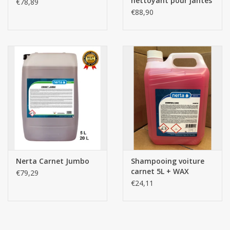
nettoyant pour jantes
€78,89
€88,90
Nerta Carnet Jumbo
Shampooing voiture
carnet 5L + WAX
€79,29
€24,11