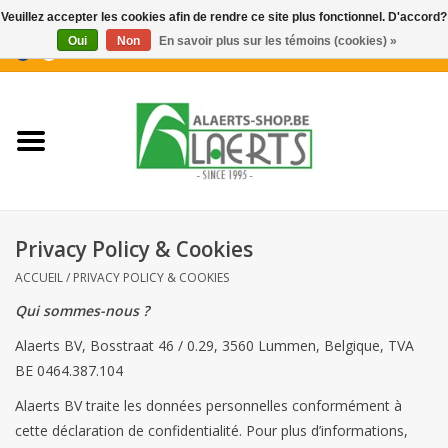
Veuillez accepter les cookies afin de rendre ce site plus fonctionnel. D'accord?
Oui
Non
En savoir plus sur les témoins (cookies) »
0 Articles - €0,00
Accueil
Nouveautés
Promotions
Privacy Policy & Cookies
Biscuits pour le café
ACCUEIL
/
PRIVACY POLICY & COOKIES
Qui sommes-nous ?
Confiserie
Alaerts BV, Bosstraat 46 / 0.29, 3560 Lummen, Belgique, TVA
BE 0464.387.104
Boissons
Alaerts BV traite les données personnelles conformément à
cette déclaration de confidentialité. Pour plus d’informations,
Biscuits apéritifs / Snacks salés