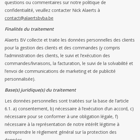
questions ou commentaires sur notre politique de
confidentialité, veuillez contacter Nick Alaerts à
Botanicals
contact@alaertsbvba.be
Finalités du traitement
Bonbons pour la bonbonnière
Alaerts BV collecte et traite les données personnelles des clients
pour la gestion des clients et des commandes (y compris
Rouleaux de caisse thermiques
l’administration des clients, le suivi et l’exécution des
commandes/livraisons, la facturation, le suivi de la solvabilité et
Produits d'hygiène
l’envoi de communications de marketing et de publicité
personnalisée).
Cadeaux d'entreprise
Base(s) juridique(s) du traitement
Machines à café
Les données personnelles sont traitées sur la base de l’article
6.1. a) consentement, b) nécessaire à l’exécution d’un accord, c)
nécessaire pour se conformer à une obligation légale, f)
Matériel d'emballage
nécessaire à la représentation de notre intérêt légitime à
entreprendre le règlement général sur la protection des
Fournitures de bureau
données.