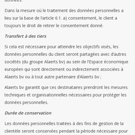
Dans la mesure où le traitement des données personnelles a
Les batteries
lieu sur la base de l’article 6.1. a) consentement, le client a
toujours le droit de retirer le consentement donné.
Produits Covid-19
Transfert à des tiers
Confiserie Saint-Nicolas
Si cela est nécessaire pour atteindre les objectifs visés, les
données personnelles du client seront partagées avec d’autres
sociétés (du groupe Alaerts bv) au sein de l’Espace économique
Bonbons de carnaval
européen qui sont directement ou indirectement associées à
Alaerts bv ou à tout autre partenaire d’Alaerts bv ;
Cadeaux de Pâques
Alaerts bv garantit que ces destinataires prendront les mesures
techniques et organisationnelles nécessaires pour protéger les
Marques
données personnelles.
Durée de conservation
Les données personnelles traitées à des fins de gestion de la
clientèle seront conservées pendant la période nécessaire pour