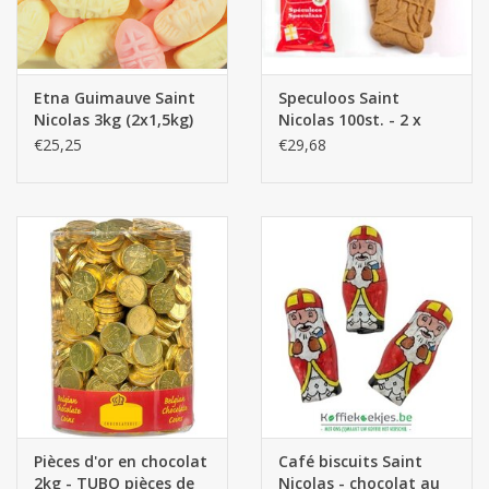
Etna Guimauve Saint
Speculoos Saint
Nicolas 3kg (2x1,5kg)
Nicolas 100st. - 2 x
14cm
€25,25
€29,68
Pièces d'or en chocolat
Café biscuits Saint
2kg - TUBO pièces de
Nicolas - chocolat au