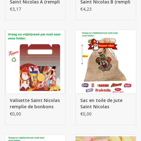
Saint Nicolas A (rempli
Saint Nicolas B (rempli
avec 14 produits)
avec 16 produits)
€3,17
€4,23
Les batteries
Produits Covid-19
Confiserie Saint-Nicolas
Bonbons de carnaval
Cadeaux de Pâques
Valisette Saint Nicolas
Sac en toile de jute
Marques
remplie de bonbons
Saint Nicolas
confiserie
€0,00
€0,00