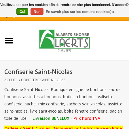
Veuillez accepter les cookies afin de rendre ce site plus fonctionnel. D'accord?
Oui
Non
En savoir plus sur les témoins (cookies) »
0 Articles - €0,00
Accueil
Nouveautés
Promotions
Confiserie Saint-Nicolas
Biscuits pour le café
ACCUEIL
/
CONFISERIE SAINT-NICOLAS
Confiserie Saint-Nicolas. Boutique en ligne de bonbons: sac de
Confiserie
bonbons, assiettes à bonbons, boîtes à bonbons, valisette
confiserie, sachet mix confiserie, sachets saint-nicolas, assiette
Boissons
saint-nicolas, livre saint-nicolas, boîte fenêtre confiserie, sac en
toile de jute, ...
Livraison BENELUX
-
Prix ​​hors TVA
Biscuits apéritifs / Snacks salés
Cadeaux Saint-Nicolas. Découvrez notre brochure en ligne: