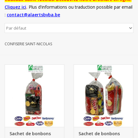
Cliquez ici
.
Plus d'informations ou traduction possible par email
Botanicals
:
contact@alaertsbvba.be
Bonbons pour la bonbonnière
CONFISERIE SAINT-NICOLAS
Rouleaux de caisse thermiques
Produits d'hygiène
Cadeaux d'entreprise
Machines à café
Matériel d'emballage
Fournitures de bureau
Sachet de bonbons
Sachet de bonbons