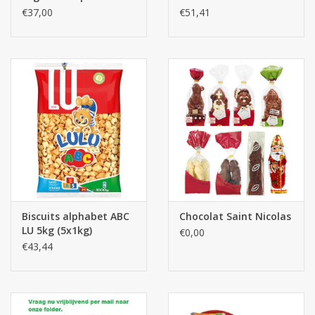
monnaie
lait ±375pcs.
€37,00
€51,41
Biscuits alphabet ABC
Chocolat Saint Nicolas
LU 5kg (5x1kg)
€0,00
€43,44