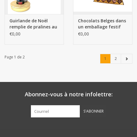
Guirlande de Noël
Chocolats Belges dans
remplie de pralines au
un emballage festif
chocolat
€0,00
€0,00
Page 1 de 2
1
2
Abonnez-vous à notre infolettre:
S'ABONNER