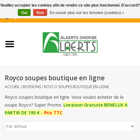
Veuillez accepter les cookies afin de rendre ce site plus fonctionnel. D'accord?
Oui
Non
En savoir plus sur les témoins (cookies) »
0 Articles - €0,00
Accueil
Nouveautés
Promotions
Royco soupes boutique en ligne
Biscuits pour le café
ACCUEIL
/
BOISSONS
/
ROYCO SOUPES BOUTIQUE EN LIGNE
Royco soupes boutique en ligne. Vous voulez acheter de la
Confiserie
soupe Royco? Super Promo.
Livraison Gratuite BENELUX A
PARTIR DE 195 €
-
Prix TTC
Boissons
Biscuits apéritifs / Snacks salés