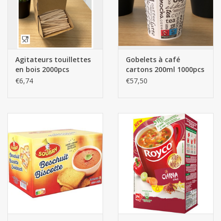
Les batteries
Produits Covid-19
Agitateurs touillettes
Gobelets à café
en bois 2000pcs
cartons 200ml 1000pcs
Confiserie Saint-Nicolas
€6,74
€57,50
Bonbons de carnaval
Cadeaux de Pâques
Marques