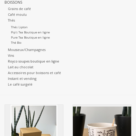
BOISSONS
Grains de café
Botanicals
Café moulu
Thés
Thés Lipton
Bonbons pour la bonbonnière
Pip's Tea Boutique en ligne
Pure Tea Boutique en ligne
Thé Bio
Rouleaux de caisse thermiques
Mousseux/Champagnes
Vins
Royco soupes boutique en ligne
Produits d'hygiène
Lait au chocolat
Accessoires pour boissons et café
Instant et vending
Cadeaux d'entreprise
Le café surgelé
Machines à café
Matériel d'emballage
Fournitures de bureau