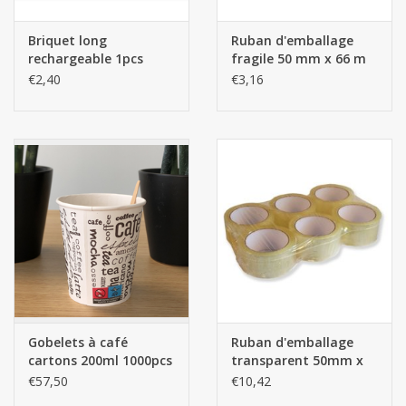
Briquet long
Ruban d'emballage
rechargeable 1pcs
fragile 50 mm x 66 m
(6 rouleaux)
€2,40
€3,16
Gobelets à café
Ruban d'emballage
cartons 200ml 1000pcs
transparent 50mm x
66m (6 rouleaux)
€57,50
€10,42