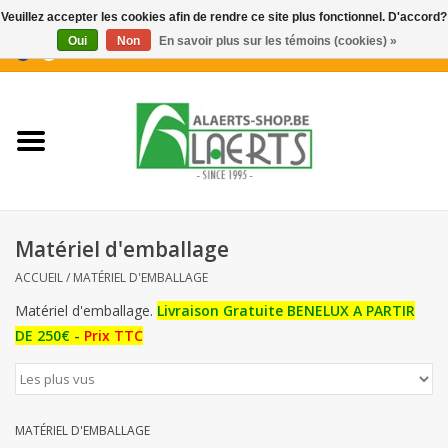
Veuillez accepter les cookies afin de rendre ce site plus fonctionnel. D'accord?
Oui
Non
En savoir plus sur les témoins (cookies) »
0 Articles - €0,00
Accueil
Nouveautés
Promotions
Matériel d'emballage
Biscuits pour le café
ACCUEIL
/
MATÉRIEL D'EMBALLAGE
Matériel d'emballage.
Livraison Gratuite BENELUX A PARTIR
Confiserie
DE 250€
-
Prix TTC
Boissons
MATÉRIEL D'EMBALLAGE
Biscuits apéritifs / Snacks salés