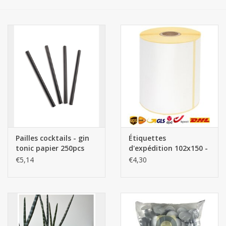
Botanicals
Bonbons pour la bonbonnière
Rouleaux de caisse thermiques
Produits d'hygiène
Cadeaux d'entreprise
Pailles cocktails - gin
Étiquettes
tonic papier 250pcs
d'expédition 102x150 -
noir
300 étiquettes -
€5,14
€4,30
Machines à café
mandrin 25mm
Matériel d'emballage
Fournitures de bureau