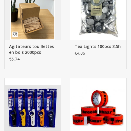
Les batteries
Produits Covid-19
Confiserie Saint-Nicolas
Agitateurs touillettes
Tea Lights 100pcs 3,5h
en bois 2000pcs
€4,06
€6,74
Bonbons de carnaval
Cadeaux de Pâques
Marques