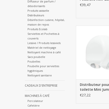
Diffuseur de parfum /
€39,47
désodorisants
Produits vaisselle
Distributeurs
Désinfection cuisine, hôpital,
maison de repos
Distributeur pour Papi
Produits Ecolab
Mini Jumbo - B
Serviettes et Pochettes à
couverts
AJOUTER AU PA
Lessive / Produits lessiviels
Matériel de nettoyage
Nettoyant machine à café
Sacs poubelle
Poubelles
Poubelle pour serviettes
hygiéniques
Nettoyant sanitaire
Distributeur pou
CADEAUX D'ENTREPRISE
toilette Mini Jum
Blanc
€27,22
MACHINES À CAFÉ
Percolateur
Cafetière