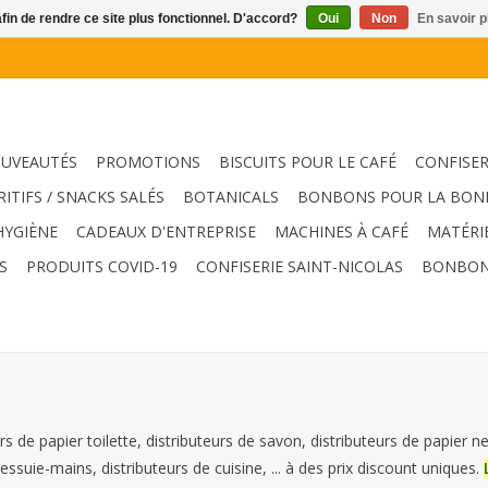
afin de rendre ce site plus fonctionnel. D'accord?
Oui
Non
En savoir p
UVEAUTÉS
PROMOTIONS
BISCUITS POUR LE CAFÉ
CONFISER
RITIFS / SNACKS SALÉS
BOTANICALS
BONBONS POUR LA BON
HYGIÈNE
CADEAUX D'ENTREPRISE
MACHINES À CAFÉ
MATÉRI
S
PRODUITS COVID-19
CONFISERIE SAINT-NICOLAS
BONBON
urs de papier toilette, distributeurs de savon, distributeurs de papier n
essuie-mains, distributeurs de cuisine, ... à des prix discount uniques.