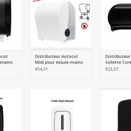
NIER
AJOUTER AU PANIER
AJOUTER 
ocut
Distributeur Autocut
Distributeur
-mains
Midi pour essuie-mains
toilette Core
en rouleau - Blanc
€54,31
€23,37
ispenser -
Toilet seat cleaner dispenser -
Distributeur p
White
pliés
NIER
AJOUTER AU PANIER
AJOUTER 