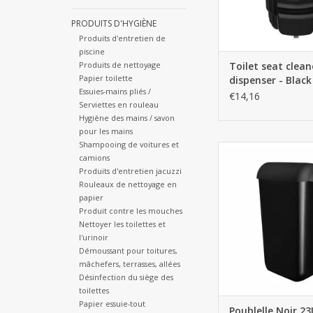
PRODUITS D'HYGIÈNE
Produits d'entretien de
piscine
Produits de nettoyage
Toilet seat clean
Papier toilette
dispenser - Black
Essuies-mains pliés /
€14,16
Serviettes en rouleau
Hygiène des mains / savon
pour les mains
Shampooing de voitures et
Poublelle Noir
camions
AJOUTER AU PA
Produits d'entretien jacuzzi
Rouleaux de nettoyage en
papier
Produit contre les mouches
Nettoyer les toilettes et
l'urinoir
Démoussant pour toitures,
mâchefers, terrasses, allées
Désinfection du siège des
toilettes
Papier essuie-tout
Poublelle Noir 23