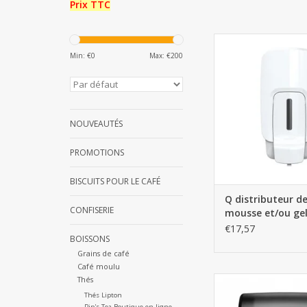
Prix TTC
Q distributeur de sa
et/ou gel d'alcool Man
Min: €
0
Max: €
200
1L
AJOUTER AU PA
NOUVEAUTÉS
PROMOTIONS
BISCUITS POUR LE CAFÉ
Q distributeur d
CONFISERIE
mousse et/ou ge
d'alcool Manuel -
€17,57
BOISSONS
1L
Grains de café
Café moulu
Thés
Distributeur Autocut
essuie-mains en roul
Thés Lipton
Pip's Tea Boutique en ligne