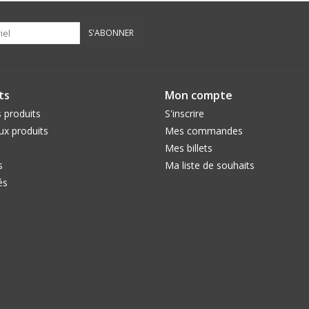
S'ABONNER
ts
Mon compte
 produits
S'inscrire
x produits
Mes commandes
Mes billets
s
Ma liste de souhaits
és