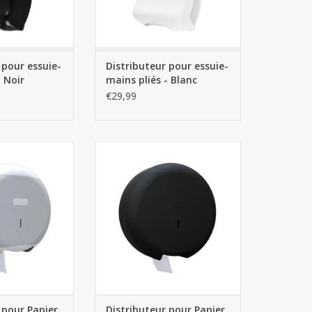
 pour essuie-
Distributeur pour essuie-
- Noir
mains pliés - Blanc
€29,99
r Papier toilette
Distributeur pour Papier toilette
mbo Blanc
Maxi Jumbo Noir
AU PANIER
AJOUTER AU PANIER
 pour Papier
Distributeur pour Papier