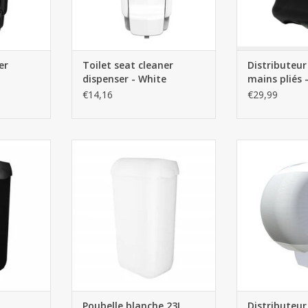
er
Toilet seat cleaner
Distributeur
dispenser - White
mains pliés 
€14,16
€29,99
 23L
Poubelle blanche 23L
Distributeur pou
Maxi Ju
NIER
AJOUTER AU PANIER
AJOUTER 
L
Poubelle blanche 23L
Distributeur