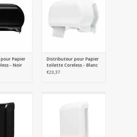
AU PANIER
AJOUTER AU PANIER
 pour Papier
Distributeur pour Papier
less - Noir
toilette Coreless - Blanc
€23,37
our essuie-mains
Distributeur pour essuie-mains
 - Noir
pliés - Blanc
AU PANIER
AJOUTER AU PANIER