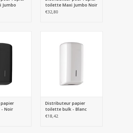
xi Jumbo
toilette Maxi Jumbo Noir
€32,80
er toilette bulk -
Distributeur papier toilette bulk -
oir
Blanc
AU PANIER
AJOUTER AU PANIER
 papier
Distributeur papier
 - Noir
toilette bulk - Blanc
€18,42