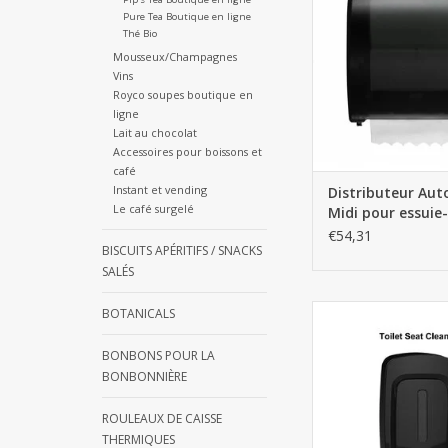
AJOUTER AU PA
Pure Tea Boutique en ligne
Thé Bio
Mousseux/Champagnes
Vins
Royco soupes boutique en
ligne
Lait au chocolat
Accessoires pour boissons et
café
Instant et vending
Distributeur Aut
Le café surgelé
Midi pour essuie
en rouleau - Noir
€54,31
BISCUITS APÉRITIFS / SNACKS
SALÉS
Toilet seat cleaner d
BOTANICALS
Black
BONBONS POUR LA
AJOUTER AU PA
BONBONNIÈRE
ROULEAUX DE CAISSE
THERMIQUES