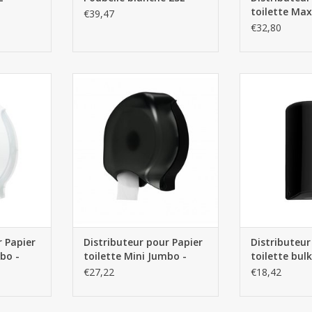
toilette Ma
€39,47
Blanc
€32,80
er toilette
Distributeur pour Papier toilette
Distributeur papi
lanc
Mini Jumbo - Noir
N
NIER
AJOUTER AU PANIER
AJOUTER 
r Papier
Distributeur pour Papier
Distributeur
bo -
toilette Mini Jumbo -
toilette bulk
Noir
€27,22
€18,42