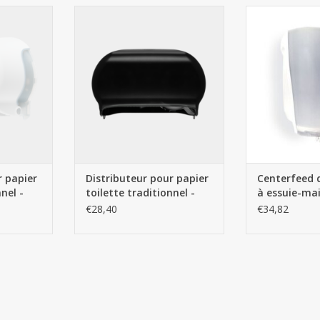
er toilette
Distributeur pour papier toilette
Centerfeed distr
Blanc
traditionnel - Noir
mains rou
NIER
AJOUTER AU PANIER
AJOUTER 
r papier
Distributeur pour papier
Centerfeed d
nel -
toilette traditionnel -
à essuie-ma
Noir
midi
€28,40
€34,82