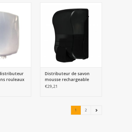
ibuteur à essuie-
Distributeur de savon mousse
leaux midi
rechargeable Noir
AU PANIER
AJOUTER AU PANIER
istributeur
Distributeur de savon
ins rouleaux
mousse rechargeable
Noir
€29,21
1
2