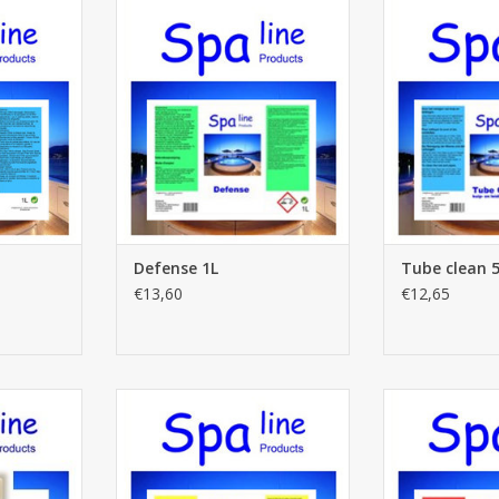
1L
Defense 1L
Tube cl
NIER
AJOUTER AU PANIER
AJOUTER 
Defense 1L
Tube clean 
€13,60
€12,65
 de chlore
pH+ liquide 1L
pH- li
AJOUTER AU PANIER
AJOUTER 
NIER