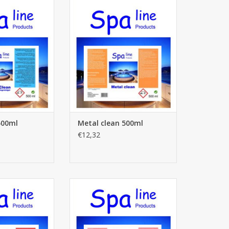
ean 500ml
Metal clean 500ml
AU PANIER
AJOUTER AU PANIER
500ml
Metal clean 500ml
€12,32
quide 1L
Filter net 500ml
AU PANIER
AJOUTER AU PANIER