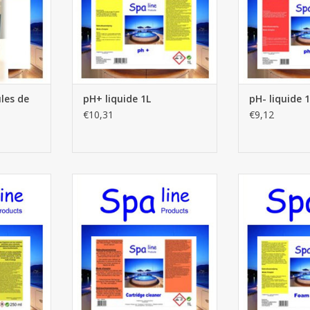
les de
pH+ liquide 1L
pH- liquide 
€10,31
€9,12
r 250ml
Cartridge Cleaner 1L
Foam Do
NIER
AJOUTER AU PANIER
AJOUTER 