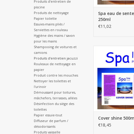
Produits d'entretien de
piscine
Produits de nettoyage
Spa eau de sente
Papier toilette
250ml
Essuies-mains pliés /
€11,02
Serviettes en rouleau
Hygiène des mains / savon
pour les mains
Shampooing de voitures et
Cover shine 5
camions
AJOUTER AU PA
Produits d'entretien jacuzzi
Rouleaux de nettoyage en
papier
Produit contre les mouches
Nettoyer les toilettes et
l'urinoir
Démoussant pour toitures,
mâchefers, terrasses, allées
Désinfection du siège des
toilettes
Papier essuie-tout
Cover shine 500m
Diffuseur de parfum /
€18,45
désodorisants
Produits vaisselle