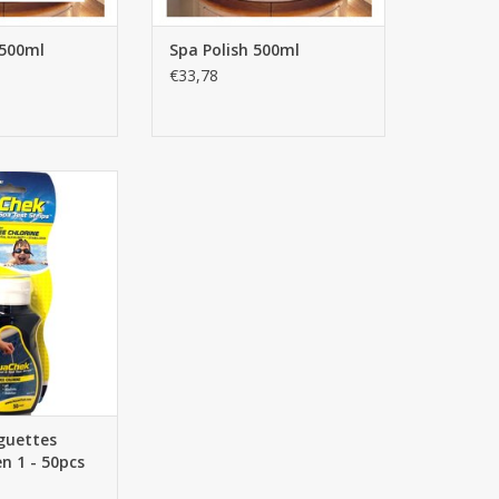
500ml
Spa Polish 500ml
€33,78
ttes d'analyse 3
- 50pcs
AU PANIER
guettes
en 1 - 50pcs