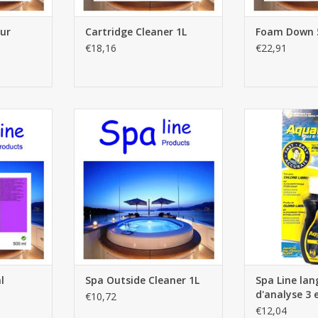
ur
Cartridge Cleaner 1L
Foam Down 
€18,16
€22,91
00ml
Spa Outside Cleaner 1L
Spa Line langue
en 1 
NIER
AJOUTER AU PANIER
AJOUTER 
l
Spa Outside Cleaner 1L
Spa Line lan
d'analyse 3 
€10,72
€12,04