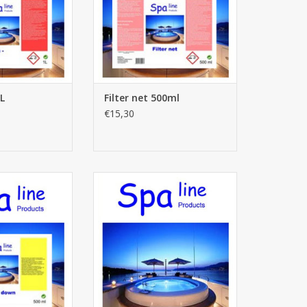
1L
Filter net 500ml
€15,30
wn 500ml
Spa Polish 500ml
AU PANIER
AJOUTER AU PANIER