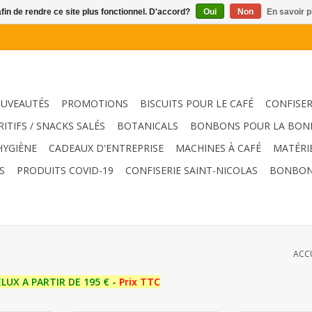
afin de rendre ce site plus fonctionnel. D'accord?
Oui
Non
En savoir p
UVEAUTÉS
PROMOTIONS
BISCUITS POUR LE CAFÉ
CONFISER
RITIFS / SNACKS SALÉS
BOTANICALS
BONBONS POUR LA BON
HYGIÈNE
CADEAUX D'ENTREPRISE
MACHINES À CAFÉ
MATÉRI
S
PRODUITS COVID-19
CONFISERIE SAINT-NICOLAS
BONBON
ACC
ELUX A PARTIR DE 195 €
-
Prix TTC