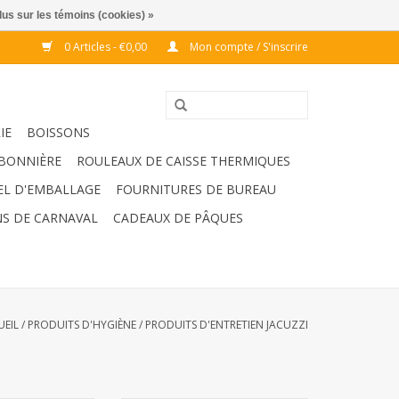
lus sur les témoins (cookies) »
0 Articles - €0,00
Mon compte / S'inscrire
IE
BOISSONS
BONNIÈRE
ROULEAUX DE CAISSE THERMIQUES
EL D'EMBALLAGE
FOURNITURES DE BUREAU
S DE CARNAVAL
CADEAUX DE PÂQUES
UEIL
/
PRODUITS D'HYGIÈNE
/
PRODUITS D'ENTRETIEN JACUZZI