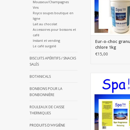
Mousseux/Champagnes
Vins
Royco soupes boutique en
ligne
Lait au chocolat
Accessoires pour boissons et
café
Instant et vending
Eur-o-choc granu
Le café surgelé
chlore 1kg
€15,00
BISCUITS APÉRITIFS / SNACKS
SALÉS
Spa eau de senteu
BOTANICALS
AJOUTER AU PA
BONBONS POUR LA
BONBONNIÈRE
ROULEAUX DE CAISSE
THERMIQUES
PRODUITS D'HYGIÈNE