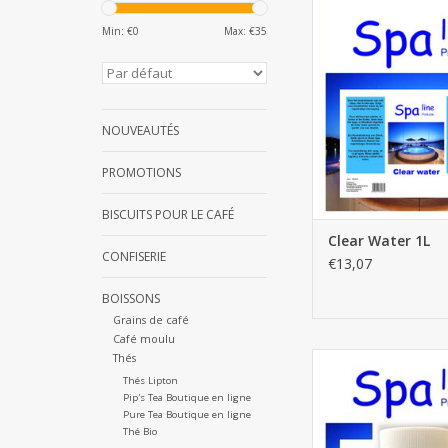
Clear Water 
Min: €
0
Max: €
35
AJOUTER AU PA
NOUVEAUTÉS
PROMOTIONS
BISCUITS POUR LE CAFÉ
Clear Water 1L
CONFISERIE
€13,07
BOISSONS
Grains de café
Café moulu
Thés
Eur-o-choc granules
1kg
Thés Lipton
Pip's Tea Boutique en ligne
AJOUTER AU PA
Pure Tea Boutique en ligne
Thé Bio