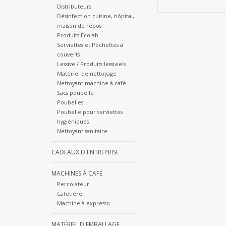
Distributeurs
Désinfection cuisine, hôpital,
maison de repos
Produits Ecolab
Serviettes et Pochettes à
couverts
Lessive / Produits lessiviels
Matériel de nettoyage
Nettoyant machine à café
Sacs poubelle
Poubelles
Poubelle pour serviettes
hygiéniques
Nettoyant sanitaire
CADEAUX D'ENTREPRISE
MACHINES À CAFÉ
Percolateur
Cafetière
Machine à expresso
MATÉRIEL D'EMBALLAGE