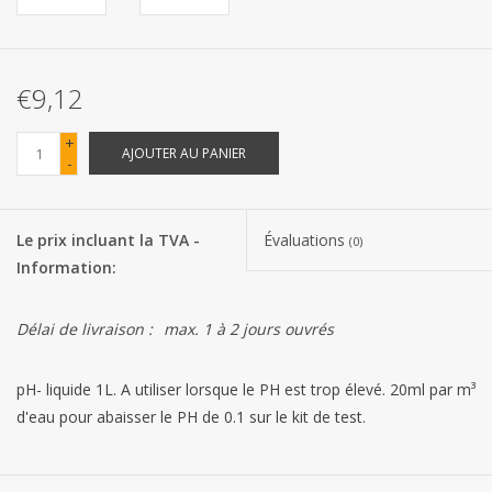
Les batteries
€9,12
Produits Covid-19
+
AJOUTER AU PANIER
-
Confiserie Saint-Nicolas
Bonbons de carnaval
Le prix incluant la TVA -
Évaluations
(0)
Information:
Cadeaux de Pâques
Délai de livraison :
max. 1 à 2 jours ouvrés
Marques
pH- liquide 1L. A utiliser lorsque le PH est trop élevé. 20ml par m³
d'eau pour abaisser le PH de 0.1 sur le kit de test.