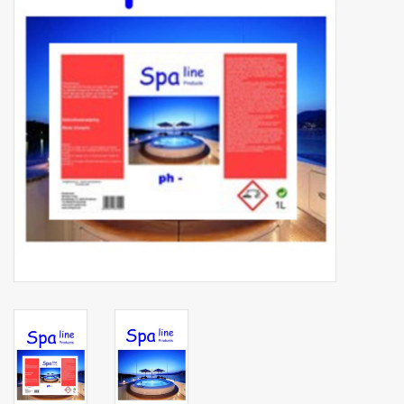
Botanicals
Bonbons pour la bonbonnière
Rouleaux de caisse thermiques
Produits d'hygiène
Cadeaux d'entreprise
Machines à café
Matériel d'emballage
Fournitures de bureau