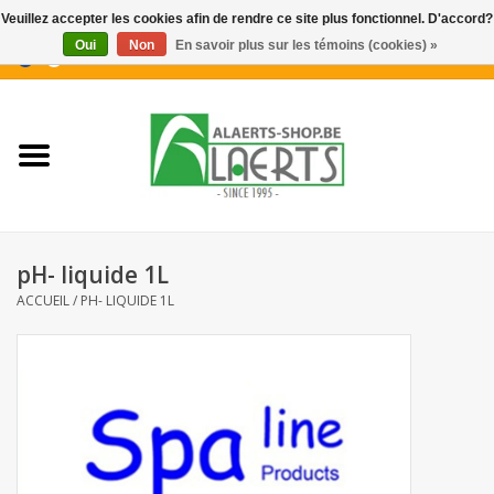
Veuillez accepter les cookies afin de rendre ce site plus fonctionnel. D'accord?
Oui
Non
En savoir plus sur les témoins (cookies) »
0 Articles - €0,00
Accueil
Nouveautés
Promotions
pH- liquide 1L
Biscuits pour le café
ACCUEIL
/
PH- LIQUIDE 1L
Confiserie
Boissons
Biscuits apéritifs / Snacks salés