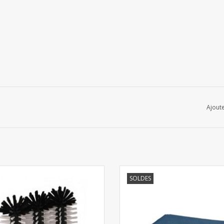
Ajoute
Brosse de rinçage
Chiffon de verre microfibre non
SOLDES
AJOUTER AU PANIER
AJOUTER AU PANIER