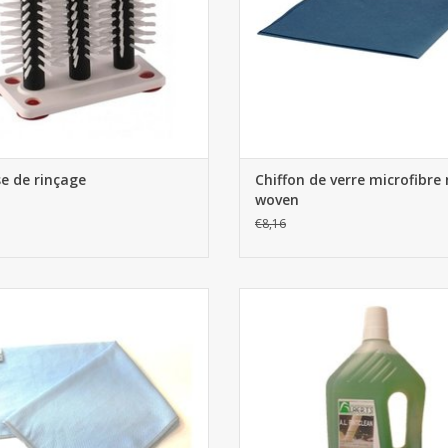
e de rinçage
Chiffon de verre microfibre
woven
€8,16
Chiffon de verre microfibre
Pint Clean 2L
AJOUTER AU PANIER
AJOUTER AU PANIER