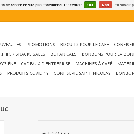
afin de rendre ce site plus fonctionnel. D'accord?
Oui
Non
En savoir p
UVEAUTÉS
PROMOTIONS
BISCUITS POUR LE CAFÉ
CONFISER
RITIFS / SNACKS SALÉS
BOTANICALS
BONBONS POUR LA BON
HYGIÈNE
CADEAUX D'ENTREPRISE
MACHINES À CAFÉ
MATÉRI
S
PRODUITS COVID-19
CONFISERIE SAINT-NICOLAS
BONBON
ouc
€110,00