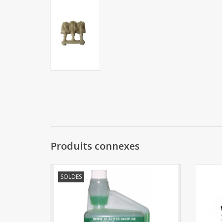
Produits connexes
Becharein nettoyant verre pro avec
SOLDES
doseur intégré 1L
AJOUTER AU PANIER