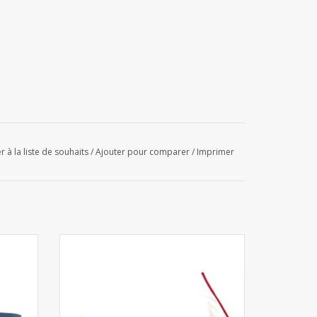
r à la liste de souhaits
/
Ajouter pour comparer
/
Imprimer
-woven
Top Silk - tissu de verre blanc
AJOUTER AU PANIER