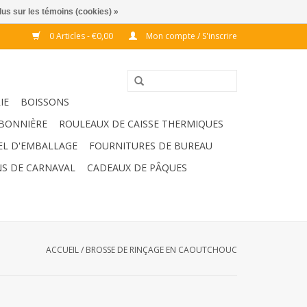
lus sur les témoins (cookies) »
0 Articles - €0,00
Mon compte / S'inscrire
IE
BOISSONS
BONNIÈRE
ROULEAUX DE CAISSE THERMIQUES
EL D'EMBALLAGE
FOURNITURES DE BUREAU
S DE CARNAVAL
CADEAUX DE PÂQUES
ACCUEIL
/
BROSSE DE RINÇAGE EN CAOUTCHOUC