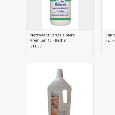
Nettoyant verres à bière
Chiff
Premium 1L - Becher
€4,72
€11,37
Bierdoc 2L (Élimine les mucus de bière)
AJOUTER AU PANIER