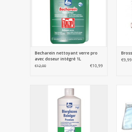
Becharein nettoyant verre pro
Bross
avec doseur intégré 1L
€9,99
€10,99
€12,00
Nettoyant verres à bière Premium 1L -
Becher
AJOUTER AU PANIER