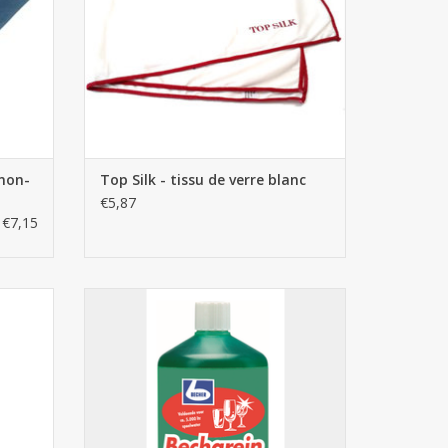
 non-
Top Silk - tissu de verre blanc
€5,87
€7,15
Becharein nettoyant verre 1L
AJOUTER AU PANIER