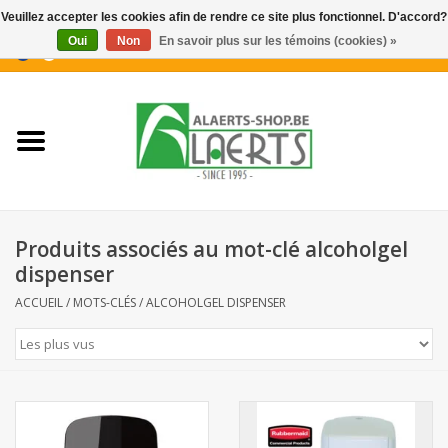
Veuillez accepter les cookies afin de rendre ce site plus fonctionnel. D'accord?
Oui
Non
En savoir plus sur les témoins (cookies) »
0 Articles - €0,00
Accueil
Nouveautés
Promotions
Produits associés au mot-clé alcoholgel
Biscuits pour le café
dispenser
ACCUEIL
/
MOTS-CLÉS
/
ALCOHOLGEL DISPENSER
Confiserie
Boissons
Biscuits apéritifs / Snacks salés