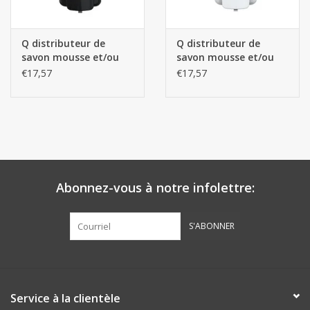
Les batteries
Q distributeur de
Q distributeur de
savon mousse et/ou
savon mousse et/ou
Produits Covid-19
gel d'alcool Manuel -
gel d'alcool Manuel -
€17,57
€17,57
Noir 1L
Blanc 1L
Confiserie Saint-Nicolas
Bonbons de carnaval
Cadeaux de Pâques
Abonnez-vous à notre infolettre:
Marques
S'ABONNER
Service à la clientèle